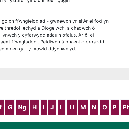
n yr ystafell ymolchi neu'r gegin
a golch ffwngleiddiad - gwnewch yn siŵr ei fod yn
ithredol Iechyd a Diogelwch, a chadwch ô i
Dilynwch y cyfarwyddiadau'n ofalus. Ar ôl ei
aent ffwngladdol. Peidiwch â phaentio drosodd
edin neu gall y mowld ddychwelyd.
f
G
Ng
H
I
J
L
Ll
M
N
O
P
P