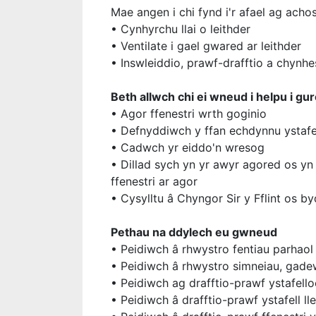
Mae angen i chi fynd i'r afael ag achos
• Cynhyrchu llai o leithder
• Ventilate i gael gwared ar leithder
• Inswleiddio, prawf-drafftio a chynhe
Beth allwch chi ei wneud i helpu i g
• Agor ffenestri wrth goginio
• Defnyddiwch y ffan echdynnu ystafe
• Cadwch yr eiddo'n wresog
• Dillad sych yn yr awyr agored os yn
ffenestri ar agor
• Cysylltu â Chyngor Sir y Fflint os 
Pethau na ddylech eu gwneud
• Peidiwch â rhwystro fentiau parhaol
• Peidiwch â rhwystro simneiau, gadewc
• Peidiwch ag drafftio-prawf ystafel
• Peidiwch â drafftio-prawf ystafell l