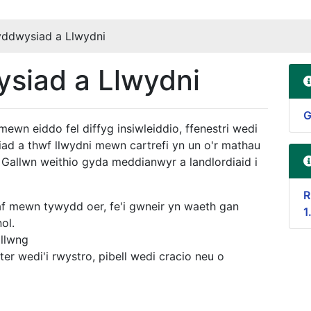
ddwysiad a Llwydni
siad a Llwydni
G
mewn eiddo fel diffyg insiwleiddio, ffenestri wedi
ad a thwf llwydni mewn cartrefi yn un o'r mathau
Gallwn weithio gyda meddianwyr a landlordiaid i
R
 mewn tywydd oer, fe'i gwneir yn waeth gan
1
ol.
ollwng
er wedi'i rwystro, pibell wedi cracio neu o