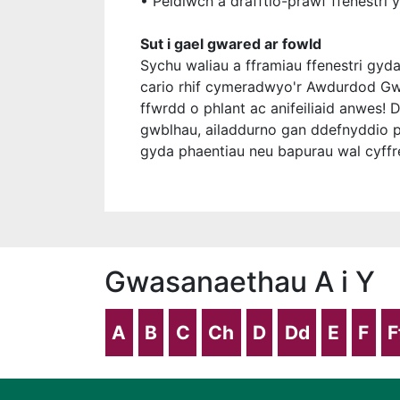
• Peidiwch â drafftio-prawf ffenestri y
Sut i gael gwared ar fowld
Sychu waliau a fframiau ffenestri gyd
cario rhif cymeradwyo'r Awdurdod Gwe
ffwrdd o phlant ac anifeiliaid anwes! 
gwblhau, ailaddurno gan ddefnyddio p
gyda phaentiau neu bapurau wal cyffr
Gwasanaethau A i Y
A
B
C
Ch
D
Dd
E
F
F