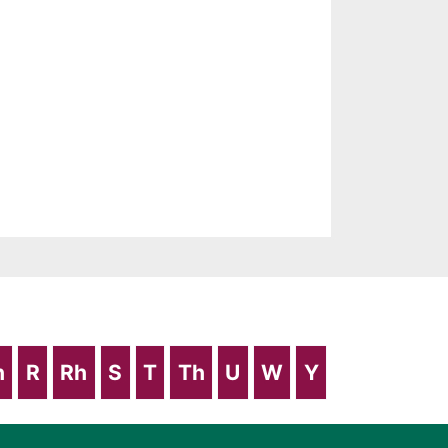
h
R
Rh
S
T
Th
U
W
Y