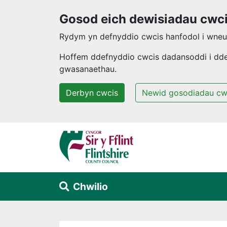
Gosod eich dewisiadau cwc
Rydym yn defnyddio cwcis hanfodol i wneud
Hoffem ddefnyddio cwcis dadansoddi i ddeal
gwasanaethau.
Derbyn cwcis
Newid gosodiadau cw
Neidio i'r prif gynnwys
Chwilio
Alert Section