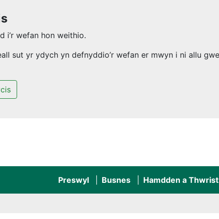
is
 i’r wefan hon weithio.
l sut yr ydych yn defnyddio’r wefan er mwyn i ni allu gwel
cis
Preswyl
Busnes
Hamdden a Thwrist