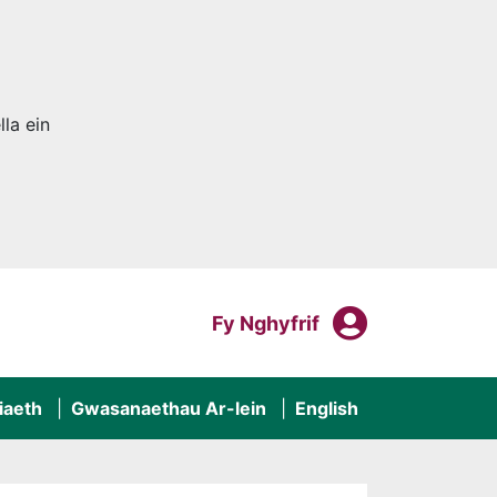
la ein
Fy Nghyf
Mewngofnodi I
Fy Nghyfrif
iaeth
Gwasanaethau Ar-lein
English