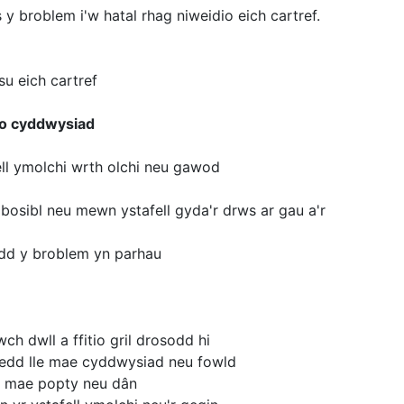
 y broblem i'w hatal rhag niweidio eich cartref.
su eich cartref
uro cyddwysiad
ll ymolchi wrth olchi neu gawod
 bosibl neu mewn ystafell gyda'r drws ar gau a'r
bydd y broblem yn parhau
h dwll a ffitio gril drosodd hi
loedd lle mae cyddwysiad neu fowld
le mae popty neu dân