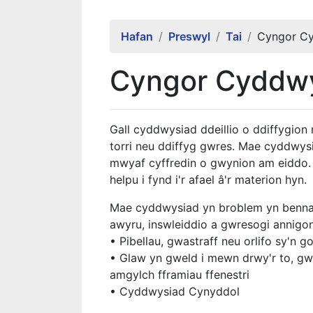
Hafan
Preswyl
Tai
Cyngor Cy
Cyngor Cyddwy
Gall cyddwysiad ddeillio o ddiffygion 
torri neu ddiffyg gwres. Mae cyddwysi
mwyaf cyffredin o gwynion am eiddo. 
helpu i fynd i'r afael â'r materion hyn.
Mae cyddwysiad yn broblem yn bennaf
awyru, inswleiddio a gwresogi annigon
• Pibellau, gwastraff neu orlifo sy'n g
• Glaw yn gweld i mewn drwy'r to, gwt
amgylch fframiau ffenestri
• Cyddwysiad Cynyddol