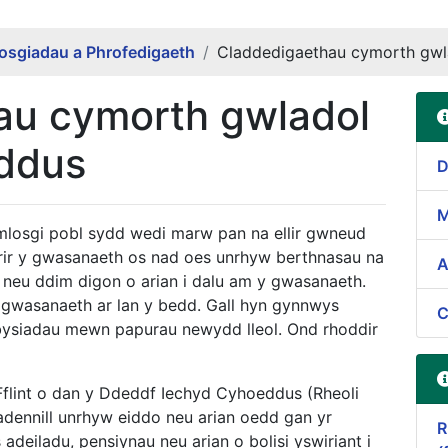
osgiadau a Phrofedigaeth
Claddedigaethau cymorth gwl
au cymorth gwladol
eddus
D
M
mlosgi pobl sydd wedi marw pan na ellir gwneud
erir y gwasanaeth os nad oes unrhyw berthnasau na
A
n neu ddim digon o arian i dalu am y gwasanaeth.
 gwasanaeth ar lan y bedd. Gall hyn gynnwys
C
bysiadau mewn papurau newydd lleol. Ond rhoddir
flint o dan y Ddeddf Iechyd Cyhoeddus (Rheoli
 adennill unrhyw eiddo neu arian oedd gan yr
R
eiladu, pensiynau neu arian o bolisi yswiriant i