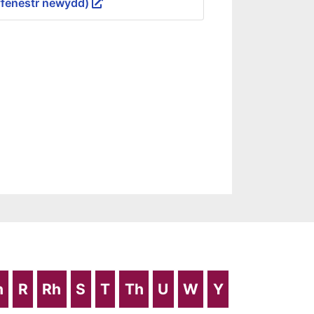
ffenestr newydd)
h
R
Rh
S
T
Th
U
W
Y