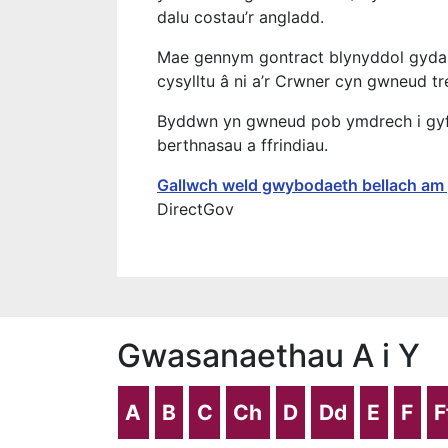
dalu costau’r angladd.
Mae gennym gontract blynyddol gyda t
cysylltu â ni a’r Crwner cyn gwneud t
Byddwn yn gwneud pob ymdrech i gyf
berthnasau a ffrindiau.
Gallwch weld gwybodaeth bellach am 
DirectGov
Gwasanaethau A i Y
A
B
C
Ch
D
Dd
E
F
F