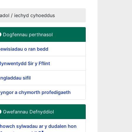
adol / iechyd cyhoeddus
Dogfennau perthnasol
ewisiadau o ran bedd
ynwentydd Sir y Fflint
ngladdau sifil
yngor a chymorth profedigaeth
Gwefannau Defnyddiol
howch sylwadau ar y dudalen hon