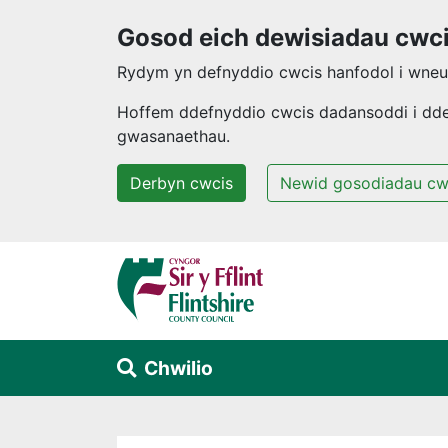
Gosod eich dewisiadau cwc
Rydym yn defnyddio cwcis hanfodol i wneud
Hoffem ddefnyddio cwcis dadansoddi i ddeal
gwasanaethau.
Derbyn cwcis
Newid gosodiadau cw
Neidio i'r prif gynnwys
Chwilio
Alert Section