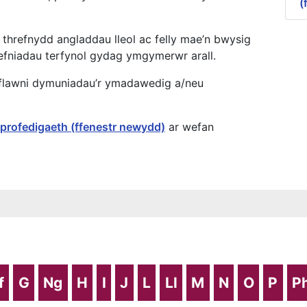
(
hrefnydd angladdau lleol ac felly mae’n bwysig
refniadau terfynol gydag ymgymerwr arall.
lawni dymuniadau’r ymadawedig a/neu
profedigaeth (ffenestr newydd)
ar wefan
f
G
Ng
H
I
J
L
Ll
M
N
O
P
P