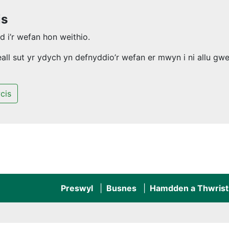
is
 i’r wefan hon weithio.
l sut yr ydych yn defnyddio’r wefan er mwyn i ni allu gwel
cis
Preswyl
Busnes
Hamdden a Thwrist