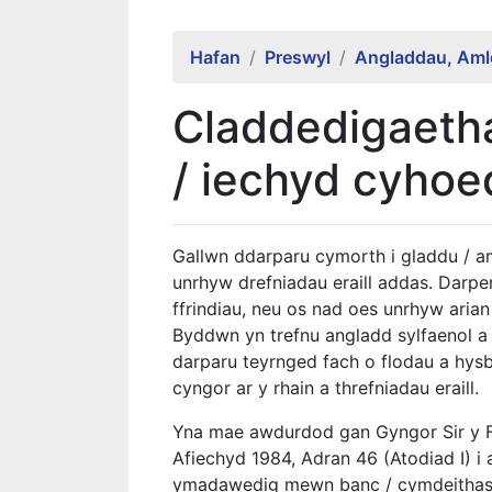
Hafan
Preswyl
Angladdau, Aml
Claddedigaeth
/ iechyd cyho
Gallwn ddarparu cymorth i gladdu / a
unrhyw drefniadau eraill addas. Darp
ffrindiau, neu os nad oes unrhyw aria
Byddwn yn trefnu angladd sylfaenol a
darparu teyrnged fach o flodau a hys
cyngor ar y rhain a threfniadau eraill.
Yna mae awdurdod gan Gyngor Sir y F
Afiechyd 1984, Adran 46 (Atodiad I) i
ymadawedig mewn banc / cymdeithas ad