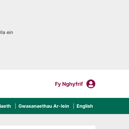
la ein
Fy Nghyf
Mewngofnodi I
Fy Nghyfrif
iaeth
Gwasanaethau Ar-lein
English