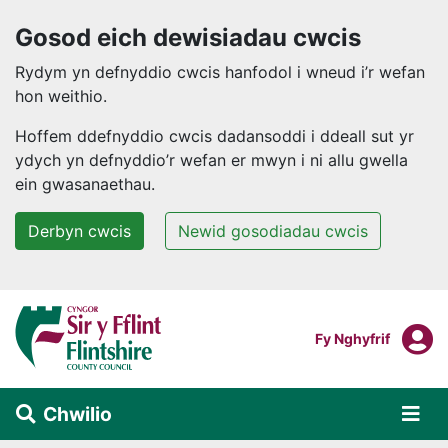
Gosod eich dewisiadau cwcis
Rydym yn defnyddio cwcis hanfodol i wneud i’r wefan
hon weithio.
Hoffem ddefnyddio cwcis dadansoddi i ddeall sut yr
ydych yn defnyddio’r wefan er mwyn i ni allu gwella
ein gwasanaethau.
Derbyn cwcis
Newid gosodiadau cwcis
Neidio i'r prif gynnwys
F
Mewngofnodi I
Fy Nghyfrif
Chwilio