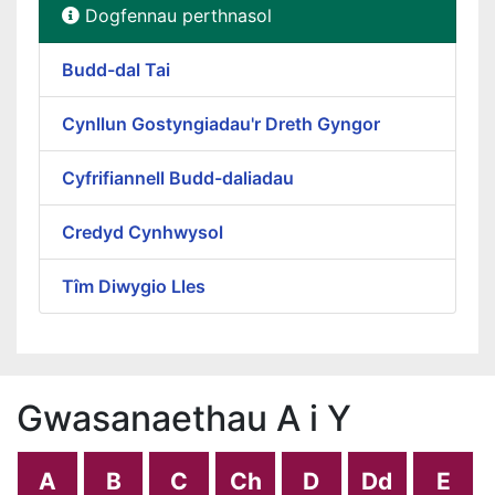
Dogfennau perthnasol
Budd-dal Tai
Cynllun Gostyngiadau'r Dreth Gyngor
Cyfrifiannell Budd-daliadau
Credyd Cynhwysol
Tîm Diwygio Lles
Gwasanaethau A i Y
A
B
C
Ch
D
Dd
E