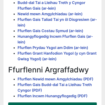
Budd-dal Tai a Lleihau Treth y Cyngor
Ffurflen Gais (ar-lein)
Newid mewn Amgylchiadau (ar-lein)
Ffurflen Gais Taliad Tai yn ôl Disgresiwn (ar-
lein)
Ffurflen Gais Costau Symud (ar-lein)
Hunangyflogedig Incwm Ffurflen Gais (ar-
lein)
Ffurflen Prydau Ysgol am Ddim (ar-lein)
Ffurflen Grant Hanfodion Ysgol (y cyn Grant
Gwisg Ysgol) (ar-lein)
Ffurflenni Argraffadwy
Ffurflen Newid mewn Amgylchiadau (PDF)
Ffurflen Gais Budd-dal Tai a Lleihau Treth
Cyngor (PDF)
Ffurflen Incwm Hunangyflogedig (PDF)