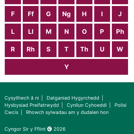
F
Ff
G
Ng
H
I
J
L
Ll
M
N
O
P
Ph
R
Rh
S
T
Th
U
W
Y
Cysylltwch â ni
Datganiad Hygyrchedd
Hysbysiad Preifatrwydd
Cynllun Cyhoeddi
Polisi
Cwcis
Rhowch sylwadau am y dudalen hon
Cyngor Sir y Fflint
2026