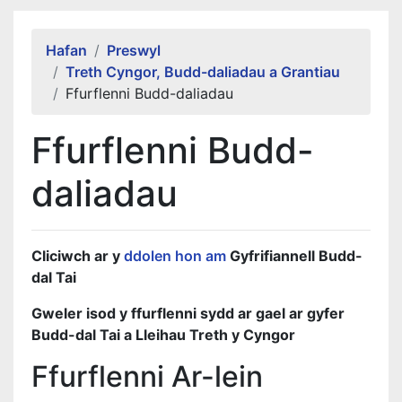
Alert Section
Hafan
Preswyl
Treth Cyngor, Budd-daliadau a Grantiau
Ffurflenni Budd-daliadau
Ffurflenni Budd-
daliadau
Cliciwch ar y
ddolen hon am
Gyfrifiannell Budd-
dal Tai
Gweler isod y ffurflenni sydd ar gael ar gyfer
Budd-dal Tai a Lleihau Treth y Cyngor
Ffurflenni Ar-lein