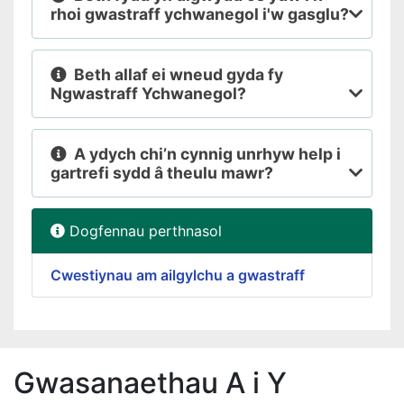
rhoi gwastraff ychwanegol i'w gasglu?
Beth allaf ei wneud gyda fy
Ngwastraff Ychwanegol?
A ydych chi’n cynnig unrhyw help i
gartrefi sydd â theulu mawr?
Dogfennau perthnasol
Cwestiynau am ailgylchu a gwastraff
Gwasanaethau A i Y