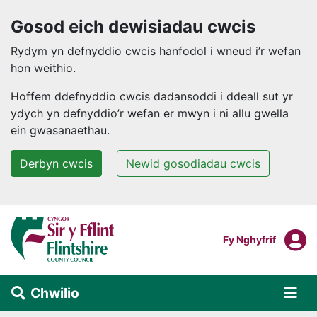
Gosod eich dewisiadau cwcis
Rydym yn defnyddio cwcis hanfodol i wneud i’r wefan
hon weithio.
Hoffem ddefnyddio cwcis dadansoddi i ddeall sut yr
ydych yn defnyddio’r wefan er mwyn i ni allu gwella
ein gwasanaethau.
Derbyn cwcis
Newid gosodiadau cwcis
Neidio i'r prif gynnwys
F
Mewngofnodi I
Fy Nghyfrif
Chwilio