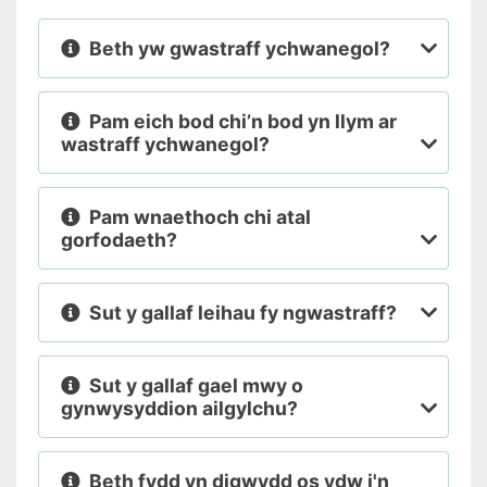
Beth yw gwastraff ychwanegol?
Pam eich bod chi’n bod yn llym ar
wastraff ychwanegol?
Pam wnaethoch chi atal
gorfodaeth?
Sut y gallaf leihau fy ngwastraff?
Sut y gallaf gael mwy o
gynwysyddion ailgylchu?
Beth fydd yn digwydd os ydw i'n