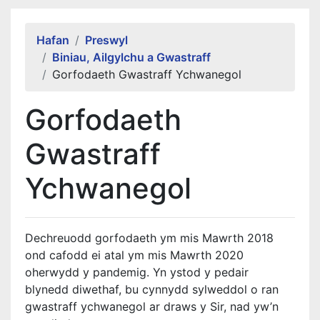
Alert Section
Hafan
Preswyl
Biniau, Ailgylchu a Gwastraff
Gorfodaeth Gwastraff Ychwanegol
Gorfodaeth
Gwastraff
Ychwanegol
Dechreuodd gorfodaeth ym mis Mawrth 2018
ond cafodd ei atal ym mis Mawrth 2020
oherwydd y pandemig. Yn ystod y pedair
blynedd diwethaf, bu cynnydd sylweddol o ran
gwastraff ychwanegol ar draws y Sir, nad yw’n