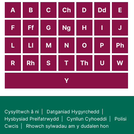
A
B
C
Ch
D
Dd
E
F
Ff
G
Ng
H
I
J
L
Ll
M
N
O
P
Ph
R
Rh
S
T
Th
U
W
Y
Cysylltwch â ni
Datganiad Hygyrchedd
Hysbysiad Preifatrwydd
Cynllun Cyhoeddi
Polisi
Cwcis
Rhowch sylwadau am y dudalen hon