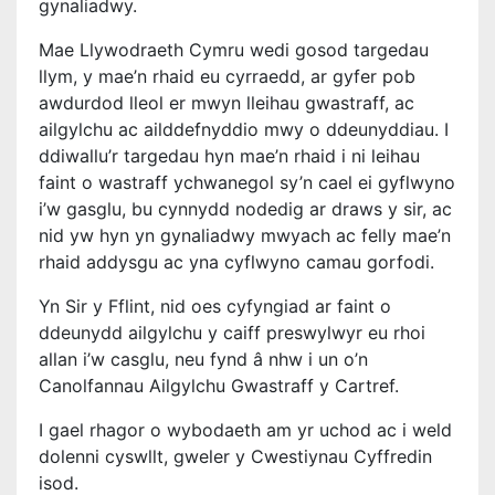
gynaliadwy.
Mae Llywodraeth Cymru wedi gosod targedau
llym, y mae’n rhaid eu cyrraedd, ar gyfer pob
awdurdod lleol er mwyn lleihau gwastraff, ac
ailgylchu ac ailddefnyddio mwy o ddeunyddiau. I
ddiwallu’r targedau hyn mae’n rhaid i ni leihau
faint o wastraff ychwanegol sy’n cael ei gyflwyno
i’w gasglu, bu cynnydd nodedig ar draws y sir, ac
nid yw hyn yn gynaliadwy mwyach ac felly mae’n
rhaid addysgu ac yna cyflwyno camau gorfodi.
Yn Sir y Fflint, nid oes cyfyngiad ar faint o
ddeunydd ailgylchu y caiff preswylwyr eu rhoi
allan i’w casglu, neu fynd â nhw i un o’n
Canolfannau Ailgylchu Gwastraff y Cartref.
I gael rhagor o wybodaeth am yr uchod ac i weld
dolenni cyswllt, gweler y Cwestiynau Cyffredin
isod.