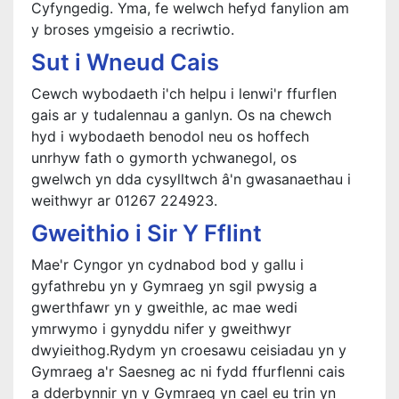
Cyfyngedig. Yma, fe welwch hefyd fanylion am
y broses ymgeisio a recriwtio.
Sut i Wneud Cais
Cewch wybodaeth i'ch helpu i lenwi'r ffurflen
gais ar y tudalennau a ganlyn. Os na chewch
hyd i wybodaeth benodol neu os hoffech
unrhyw fath o gymorth ychwanegol, os
gwelwch yn dda cysylltwch â'n gwasanaethau i
weithwyr ar 01267 224923.
Gweithio i Sir Y Fflint
Mae'r Cyngor yn cydnabod bod y gallu i
gyfathrebu yn y Gymraeg yn sgil pwysig a
gwerthfawr yn y gweithle, ac mae wedi
ymrwymo i gynyddu nifer y gweithwyr
dwyieithog.Rydym yn croesawu ceisiadau yn y
Gymraeg a'r Saesneg ac ni fydd ffurflenni cais
a dderbynnir yn y Gymraeg yn cael eu trin yn