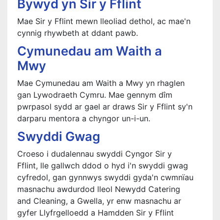
Bywyd yn Sir y Fflint
Mae Sir y Fflint mewn lleoliad dethol, ac mae'n
cynnig rhywbeth at ddant pawb.
Cymunedau am Waith a
Mwy
Mae Cymunedau am Waith a Mwy yn rhaglen
gan Lywodraeth Cymru. Mae gennym dîm
pwrpasol sydd ar gael ar draws Sir y Fflint sy'n
darparu mentora a chyngor un-i-un.
Swyddi Gwag
Croeso i dudalennau swyddi Cyngor Sir y
Fflint, lle gallwch ddod o hyd i'n swyddi gwag
cyfredol, gan gynnwys swyddi gyda'n cwmnïau
masnachu awdurdod lleol Newydd Catering
and Cleaning, a Gwella, yr enw masnachu ar
gyfer Llyfrgelloedd a Hamdden Sir y Fflint