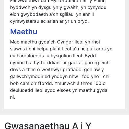
Fel Gweithiwr dan Hyfforddiant i Sir y Fflint,
byddwch yn dysgu yn y gwaith, yn cynyddu
eich gwybodaeth a'ch sgiliau, yn ennill
cymwysterau ac arian ar yr un pryd.
Maethu
Mae maethu gyda'ch Cyngor lleol yn rhoi
siawns i chi helpu plant lleol a'u helpu i aros yn
eu hardaloedd a'u hysgolion lleol. Bydd
cymorth a hyfforddiant ar gael ar garreg eich
drws a thîm o weithwyr profiadol gerllaw y
gallwch ymddiried ynddyn nhw i fod yno i chi
bob cam o'r ffordd. Ymunwch â thros 100 o
deuluoedd lleol sydd eisoes yn maethu gyda
ni.
Gwasanaethau A i Y