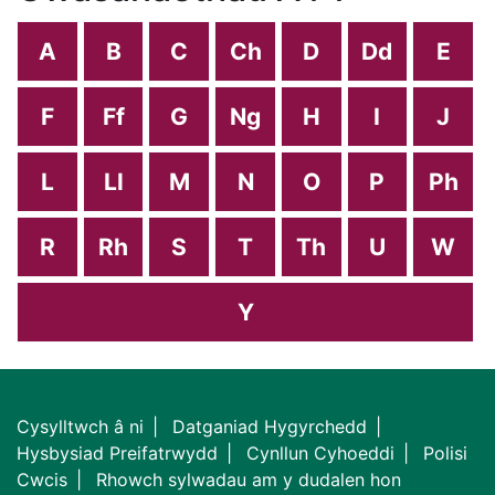
A
B
C
Ch
D
Dd
E
F
Ff
G
Ng
H
I
J
L
Ll
M
N
O
P
Ph
R
Rh
S
T
Th
U
W
Y
Cysylltwch â ni
Datganiad Hygyrchedd
Hysbysiad Preifatrwydd
Cynllun Cyhoeddi
Polisi
Cwcis
Rhowch sylwadau am y dudalen hon