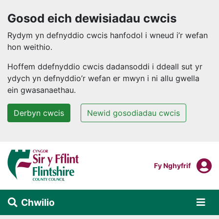
Gosod eich dewisiadau cwcis
Rydym yn defnyddio cwcis hanfodol i wneud i’r wefan
hon weithio.
Hoffem ddefnyddio cwcis dadansoddi i ddeall sut yr
ydych yn defnyddio’r wefan er mwyn i ni allu gwella
ein gwasanaethau.
Derbyn cwcis
Newid gosodiadau cwcis
Neidio i'r prif gynnwys
F
Mewngofnodi I
Fy Nghyfrif
Chwilio