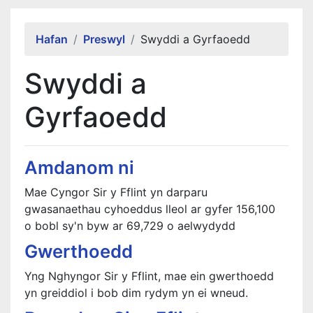
Alert Section
Hafan
Preswyl
Swyddi a Gyrfaoedd
Swyddi a
Gyrfaoedd
Amdanom ni
Mae Cyngor Sir y Fflint yn darparu
gwasanaethau cyhoeddus lleol ar gyfer 156,100
o bobl sy'n byw ar 69,729 o aelwydydd
Gwerthoedd
Yng Nghyngor Sir y Fflint, mae ein gwerthoedd
yn greiddiol i bob dim rydym yn ei wneud.