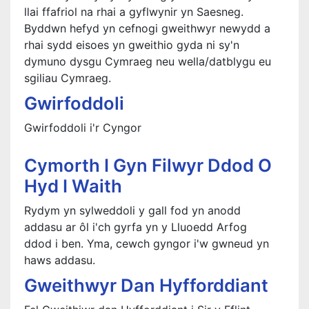
llai ffafriol na rhai a gyflwynir yn Saesneg.
Byddwn hefyd yn cefnogi gweithwyr newydd a
rhai sydd eisoes yn gweithio gyda ni sy'n
dymuno dysgu Cymraeg neu wella/datblygu eu
sgiliau Cymraeg.
Gwirfoddoli
Gwirfoddoli i'r Cyngor
Cymorth I Gyn Filwyr Ddod O
Hyd I Waith
Rydym yn sylweddoli y gall fod yn anodd
addasu ar ôl i'ch gyrfa yn y Lluoedd Arfog
ddod i ben. Yma, cewch gyngor i'w gwneud yn
haws addasu.
Gweithwyr Dan Hyfforddiant