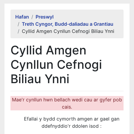
Alert Section
Hafan
Preswyl
Treth Cyngor, Budd-daliadau a Grantiau
Cyllid Amgen Cynllun Cefnogi Biliau Ynni
Cyllid Amgen
Cynllun Cefnogi
Biliau Ynni
Mae'r cynllun hwn bellach wedi cau ar gyfer pob
cais.
Efallai y bydd cymorth amgen ar gael gan
ddefnyddio'r ddolen isod :