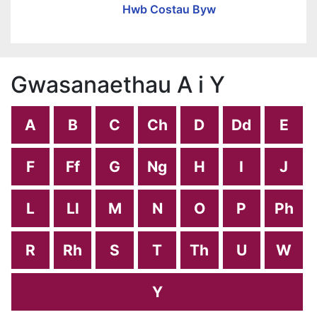
Hwb Costau Byw
Gwasanaethau A i Y
A
B
C
Ch
D
Dd
E
F
Ff
G
Ng
H
I
J
L
Ll
M
N
O
P
Ph
R
Rh
S
T
Th
U
W
Y