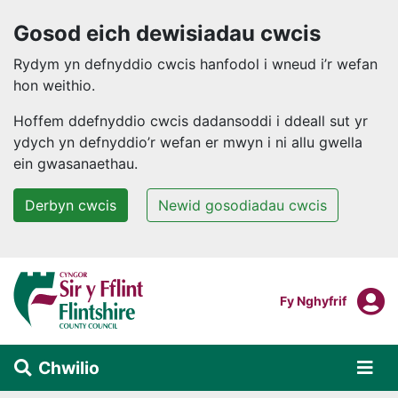
Gosod eich dewisiadau cwcis
Rydym yn defnyddio cwcis hanfodol i wneud i’r wefan
hon weithio.
Hoffem ddefnyddio cwcis dadansoddi i ddeall sut yr
ydych yn defnyddio’r wefan er mwyn i ni allu gwella
ein gwasanaethau.
Derbyn cwcis
Newid gosodiadau cwcis
Neidio i'r prif gynnwys
F
Mewngofnodi I
Fy Nghyfrif
Chwilio