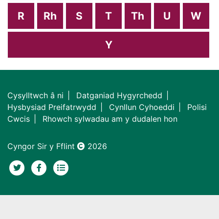
R
Rh
S
T
Th
U
W
Y
Cysylltwch â ni
Datganiad Hygyrchedd
Hysbysiad Preifatrwydd
Cynllun Cyhoeddi
Polisi
Cwcis
Rhowch sylwadau am y dudalen hon
Cyngor Sir y Fflint
2026