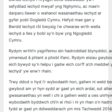
sefydliad iechyd mwyaf yng Nghymru, ac mae’n
darparu llawer o wahanol wasanaethau iechyd ar
gyfer pobl Gogledd Cymru. Hefyd mae gan y
Bwrdd Iechyd rôl bwysig i’w chwarae wrth wella
iechyd a lles y bobl sy’n byw yng Ngogledd
Cymru.
Rydym wrthi’n ysgrifennu ein hadroddiad blynyddol, a
ymwneud â phlant a phobl ifanc. Rydym eisiau gwybo
eich bywyd sy’n helpu i gadw eich corff a’ch meddwl y
Iechyd’ yw enw’r rhain.
Trwy ddod o hyd i’r wybodaeth hon, gallwn ni weld be
gwybod am yr hyn sydd ar gael yn eich ardal, sut all
gwasanaethau yn well i chi a gallwn weld a oes unrhy
wybodaeth byddwch chi’n ei rhoi i ni yn rhan o’n hadr
fydd ar gael yn ddiweddarach ym mis Tachwedd 2014. 