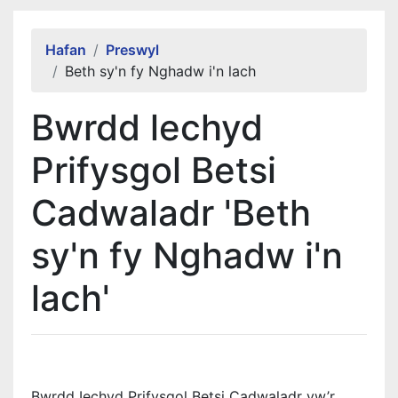
Alert Section
Hafan
Preswyl
Beth sy'n fy Nghadw i'n lach
Bwrdd lechyd
Prifysgol Betsi
Cadwaladr 'Beth
sy'n fy Nghadw i'n
lach'
Bwrdd Iechyd Prifysgol Betsi Cadwaladr yw’r