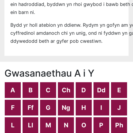
ein hadroddiad, byddwn yn rhoi gwybod i bawb beth 
ein barn ni.
Bydd yr holl atebion yn ddienw. Rydym yn gofyn am y
cyffredinol amdanoch chi yn u
nig, ond ni fyddwn yn 
ddywedodd beth ar gyfer pob cwestiwn.
Gwasanaethau A i Y
A
B
C
Ch
D
Dd
E
F
Ff
G
Ng
H
I
J
L
Ll
M
N
O
P
Ph