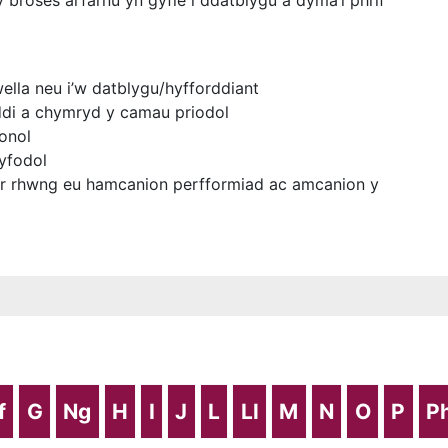
 broses arfarnu yn gyfle i ddatblygu a dyma’i phrif
ella neu i’w datblygu/hyfforddiant
ddi a chymryd y camau priodol
sonol
dyfodol
 clir rhwng eu hamcanion perfformiad ac amcanion y
f
G
Ng
H
I
J
L
Ll
M
N
O
P
P