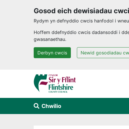
Gosod eich dewisiadau cwc
Rydym yn defnyddio cwcis hanfodol i wneud
Hoffem ddefnyddio cwcis dadansoddi i ddeal
gwasanaethau.
Derbyn cwcis
Newid gosodiadau cw
Neidio i'r prif gynnwys
Chwilio
Alert Section