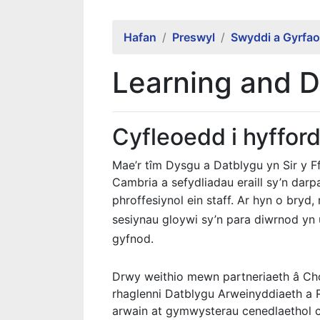
Hafan
Preswyl
Swyddi a Gyrfa
Learning and 
Cyfleoedd i hyfford
Mae’r tîm Dysgu a Datblygu yn Sir y F
Cambria a sefydliadau eraill sy’n darp
phroffesiynol ein staff.
Ar hyn o bryd,
sesiynau gloywi sy’n para diwrnod yn
gyfnod.
Drwy weithio mewn partneriaeth â Cho
rhaglenni Datblygu Arweinyddiaeth a R
arwain at gymwysterau cenedlaethol