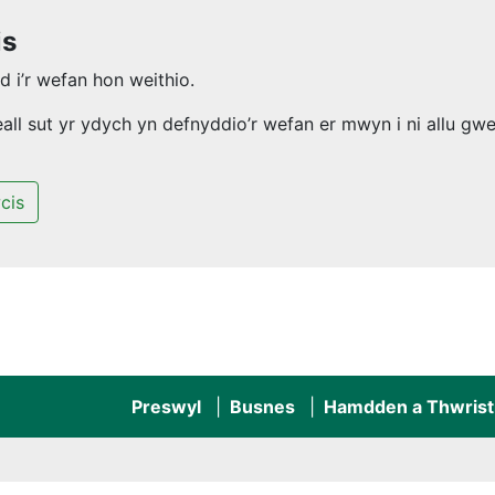
is
 i’r wefan hon weithio.
l sut yr ydych yn defnyddio’r wefan er mwyn i ni allu gwel
cis
Preswyl
Busnes
Hamdden a Thwrist