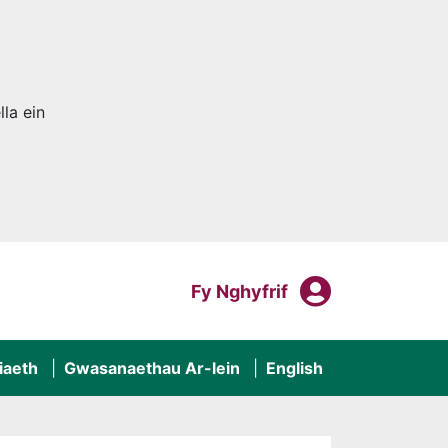
la ein
Fy Nghyf
Mewngofnodi I
Fy Nghyfrif
iaeth
Gwasanaethau Ar-lein
English