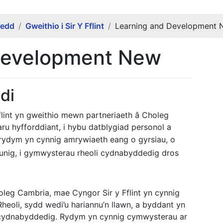
oedd
Gweithio i Sir Y Fflint
Learning and Development 
Development New
di
flint yn gweithio mewn partneriaeth â Choleg
aru hyfforddiant, i hybu datblygiad personol a
 rydym yn cynnig amrywiaeth eang o gyrsiau, o
 unig, i gymwysterau rheoli cydnabyddedig dros
leg Cambria, mae Cyngor Sir y Fflint yn cynnig
heoli, sydd wedi’u hariannu’n llawn, a byddant yn
 cydnabyddedig. Rydym yn cynnig cymwysterau ar