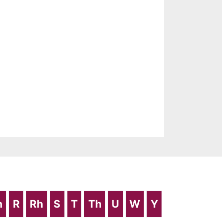
h
R
Rh
S
T
Th
U
W
Y