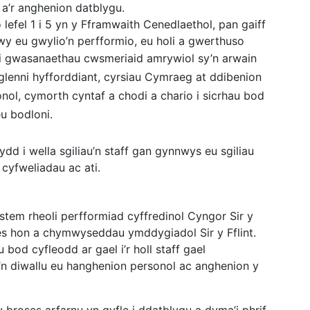
 a’r anghenion datblygu.
fel 1 i 5 yn y Fframwaith Cenedlaethol, pan gaiff
y eu gwylio’n perfformio, eu holi a gwerthuso
i gwasanaethau cwsmeriaid amrywiol sy’n arwain
enni hyfforddiant, cyrsiau Cymraeg at ddibenion
nol, cymorth cyntaf a chodi a chario i sicrhau bod
u bodloni.
d i wella sgiliau’n staff gan gynnwys eu sgiliau
 cyfweliadau ac ati.
stem rheoli perfformiad cyffredinol Cyngor Sir y
ses hon a chymwyseddau ymddygiadol Sir y Fflint.
bod cyfleodd ar gael i’r holl staff gael
y’n diwallu eu hanghenion personol ac anghenion y