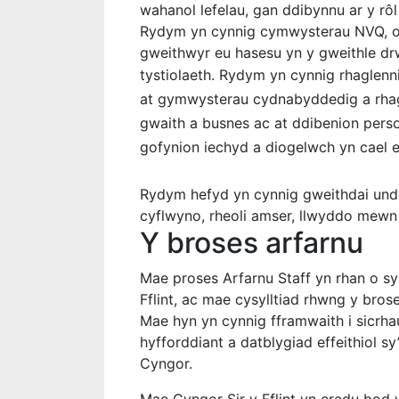
wahanol lefelau, gan ddibynnu ar y rôl
Rydym yn cynnig cymwysterau NVQ, o le
gweithwyr eu hasesu yn y gweithle drw
tystiolaeth.
Rydym yn cynnig rhaglenn
at gymwysterau cydnabyddedig a rhagl
gwaith a busnes ac at ddibenion perso
gofynion iechyd a diogelwch yn cael e
Rydym hefyd yn cynnig gweithdai undyd
cyflwyno, rheoli amser, llwyddo mewn
Y broses arfarnu
Mae proses Arfarnu Staff yn rhan o sy
Fflint, ac mae cysylltiad rhwng y bro
Mae hyn yn cynnig fframwaith i sicrhau 
hyfforddiant a datblygiad effeithiol s
Cyngor.