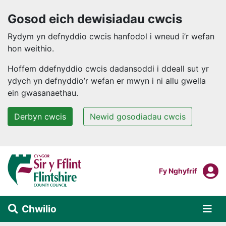
Gosod eich dewisiadau cwcis
Rydym yn defnyddio cwcis hanfodol i wneud i’r wefan
hon weithio.
Hoffem ddefnyddio cwcis dadansoddi i ddeall sut yr
ydych yn defnyddio’r wefan er mwyn i ni allu gwella
ein gwasanaethau.
Derbyn cwcis
Newid gosodiadau cwcis
Neidio i'r prif gynnwys
F
Mewngofnodi I
Fy Nghyfrif
Chwilio