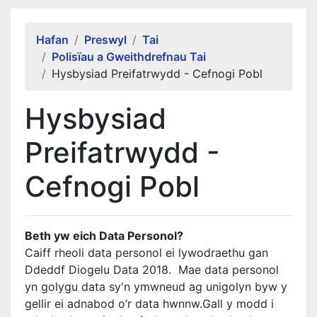
Alert Section
Hafan
Preswyl
Tai
Polisïau a Gweithdrefnau Tai
Hysbysiad Preifatrwydd - Cefnogi Pobl
Hysbysiad
Preifatrwydd -
Cefnogi Pobl
Beth yw eich Data Personol?
Caiff rheoli data personol ei lywodraethu gan
Ddeddf Diogelu Data 2018. Mae data personol
yn golygu data sy'n ymwneud ag unigolyn byw y
gellir ei adnabod o’r data hwnnw.Gall y modd i