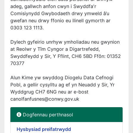
adeg, gallwch anfon cwyn i Swyddfa'r
Comisiynydd Gwybodaeth drwy ymweld â’u
gwefan neu drwy ffonio eu llinell gymorth ar
0303 123 1113.
Dylech gyfeirio unrhyw ymholiadau neu gwynion
at Reolwr y Tîm Cyngor a Digartrefedd,
Swyddfeydd y Sir, Y Fflint, CH6 5BD Ffôn: 01352
70377
Alun Kime yw swyddog Diogelu Data Cefnogi
Pobl, a gellir cysylltu ag ef yn Neuadd y Sir, Yr
Wyddgrug CH7 6NG neu ar e-bost
canolfanfusnes@conwy.gov.uk
Dogfennau perthnasol
Hysbysiad preifatrwydd