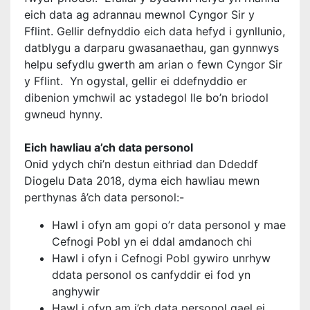
eich data ag adrannau mewnol Cyngor Sir y
Fflint. Gellir defnyddio eich data hefyd i gynllunio,
datblygu a darparu gwasanaethau, gan gynnwys
helpu sefydlu gwerth am arian o fewn Cyngor Sir
y Fflint. Yn ogystal, gellir ei ddefnyddio er
dibenion ymchwil ac ystadegol lle bo’n briodol
gwneud hynny.
Eich hawliau a’ch data personol
Onid ydych chi’n destun eithriad dan Ddeddf
Diogelu Data 2018, dyma eich hawliau mewn
perthynas â’ch data personol:-
Hawl i ofyn am gopi o’r data personol y mae
Cefnogi Pobl yn ei ddal amdanoch chi
Hawl i ofyn i Cefnogi Pobl gywiro unrhyw
ddata personol os canfyddir ei fod yn
anghywir
Hawl i ofyn am i’ch data personol gael ei