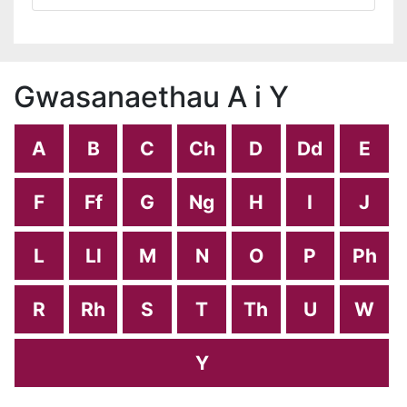
Gwasanaethau A i Y
A
B
C
Ch
D
Dd
E
F
Ff
G
Ng
H
I
J
L
Ll
M
N
O
P
Ph
R
Rh
S
T
Th
U
W
Y