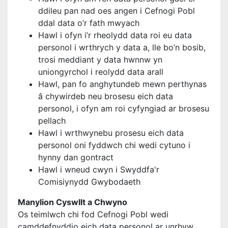
ddileu pan nad oes angen i Cefnogi Pobl
ddal data o’r fath mwyach
Hawl i ofyn i’r rheolydd data roi eu data
personol i wrthrych y data a, lle bo’n bosib,
trosi meddiant y data hwnnw yn
uniongyrchol i reolydd data arall
Hawl, pan fo anghytundeb mewn perthynas
â chywirdeb neu brosesu eich data
personol, i ofyn am roi cyfyngiad ar brosesu
pellach
Hawl i wrthwynebu prosesu eich data
personol oni fyddwch chi wedi cytuno i
hynny dan gontract
Hawl i wneud cwyn i Swyddfa'r
Comisiynydd Gwybodaeth
Manylion Cyswllt a Chwyno
Os teimlwch chi fod Cefnogi Pobl wedi
camddefnyddio eich data personol ar unrhyw