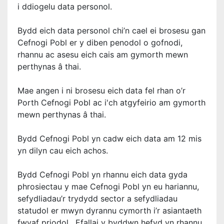
i ddiogelu data personol.
Bydd eich data personol chi’n cael ei brosesu gan
Cefnogi Pobl er y diben penodol o gofnodi,
rhannu ac asesu eich cais am gymorth mewn
perthynas â thai.
Mae angen i ni brosesu eich data fel rhan o’r
Porth Cefnogi Pobl ac i'ch atgyfeirio am gymorth
mewn perthynas â thai.
Bydd Cefnogi Pobl yn cadw eich data am 12 mis
yn dilyn cau eich achos.
Bydd Cefnogi Pobl yn rhannu eich data gyda
phrosiectau y mae Cefnogi Pobl yn eu hariannu,
sefydliadau’r trydydd sector a sefydliadau
statudol er mwyn dyrannu cymorth i’r asiantaeth
fwyaf priodol. Efallai y byddwn hefyd yn rhannu