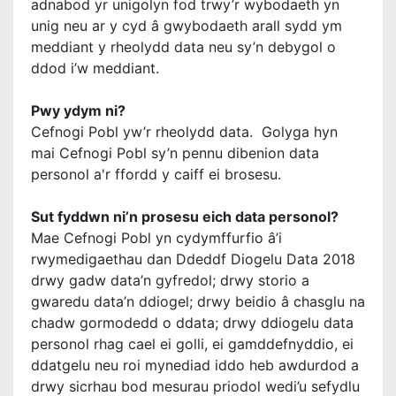
adnabod yr unigolyn fod trwy’r wybodaeth yn
unig neu ar y cyd â gwybodaeth arall sydd ym
meddiant y rheolydd data neu sy’n debygol o
ddod i’w meddiant.
Pwy ydym ni?
Cefnogi Pobl yw’r rheolydd data. Golyga hyn
mai Cefnogi Pobl sy’n pennu dibenion data
personol a'r ffordd y caiff ei brosesu.
Sut fyddwn ni’n prosesu eich data personol?
Mae Cefnogi Pobl yn cydymffurfio â’i
rwymedigaethau dan Ddeddf Diogelu Data 2018
drwy gadw data’n gyfredol; drwy storio a
gwaredu data’n ddiogel; drwy beidio â chasglu na
chadw gormodedd o ddata; drwy ddiogelu data
personol rhag cael ei golli, ei gamddefnyddio, ei
ddatgelu neu roi mynediad iddo heb awdurdod a
drwy sicrhau bod mesurau priodol wedi’u sefydlu