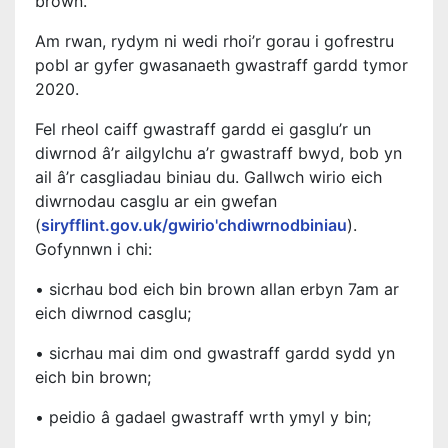
brown.
Am rwan, rydym ni wedi rhoi’r gorau i gofrestru
pobl ar gyfer gwasanaeth gwastraff gardd tymor
2020.
Fel rheol caiff gwastraff gardd ei gasglu’r un
diwrnod â’r ailgylchu a’r gwastraff bwyd, bob yn
ail â’r casgliadau biniau du. Gallwch wirio eich
diwrnodau casglu ar ein gwefan
(
siryfflint.gov.uk/gwirio'chdiwrnodbiniau
).
Gofynnwn i chi:
• sicrhau bod eich bin brown allan erbyn 7am ar
eich diwrnod casglu;
• sicrhau mai dim ond gwastraff gardd sydd yn
eich bin brown;
• peidio â gadael gwastraff wrth ymyl y bin;