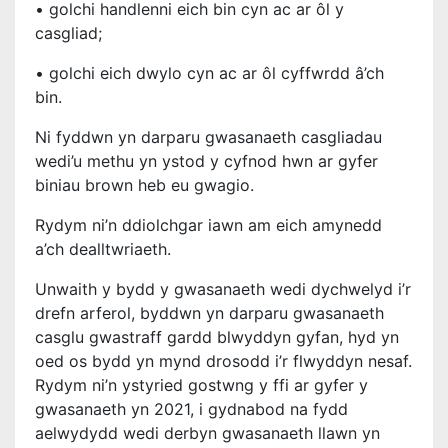
• golchi handlenni eich bin cyn ac ar ôl y
casgliad;
• golchi eich dwylo cyn ac ar ôl cyffwrdd â’ch
bin.
Ni fyddwn yn darparu gwasanaeth casgliadau
wedi’u methu yn ystod y cyfnod hwn ar gyfer
biniau brown heb eu gwagio.
Rydym ni’n ddiolchgar iawn am eich amynedd
a’ch dealltwriaeth.
Unwaith y bydd y gwasanaeth wedi dychwelyd i’r
drefn arferol, byddwn yn darparu gwasanaeth
casglu gwastraff gardd blwyddyn gyfan, hyd yn
oed os bydd yn mynd drosodd i’r flwyddyn nesaf.
Rydym ni’n ystyried gostwng y ffi ar gyfer y
gwasanaeth yn 2021, i gydnabod na fydd
aelwydydd wedi derbyn gwasanaeth llawn yn