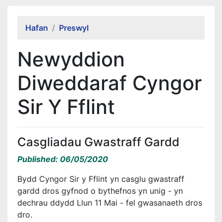
Alert Section
Hafan
Preswyl
Newyddion
Diweddaraf Cyngor
Sir Y Fflint
Casgliadau Gwastraff Gardd
Published: 06/05/2020
Bydd Cyngor Sir y Fflint yn casglu gwastraff
gardd dros gyfnod o bythefnos yn unig - yn
dechrau ddydd Llun 11 Mai - fel gwasanaeth dros
dro.