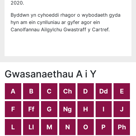
2020.
Byddwn yn cyhoeddi rhagor o wybodaeth gyda
hyn am ein cynlluniau ar gyfer agor ein
Canolfannau Ailgylchu Gwastraff y Cartref.
Gwasanaethau A i Y
A
B
C
Ch
D
Dd
E
F
Ff
G
Ng
H
I
J
L
Ll
M
N
O
P
Ph