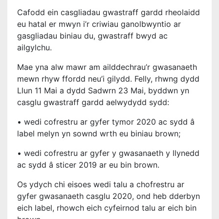
Cafodd ein casgliadau gwastraff gardd rheolaidd
eu hatal er mwyn i’r criwiau ganolbwyntio ar
gasgliadau biniau du, gwastraff bwyd ac
ailgylchu.
Mae yna alw mawr am ailddechrau’r gwasanaeth
mewn rhyw ffordd neu’i gilydd. Felly, rhwng dydd
Llun 11 Mai a dydd Sadwrn 23 Mai, byddwn yn
casglu gwastraff gardd aelwydydd sydd:
• wedi cofrestru ar gyfer tymor 2020 ac sydd â
label melyn yn sownd wrth eu biniau brown;
• wedi cofrestru ar gyfer y gwasanaeth y llynedd
ac sydd â sticer 2019 ar eu bin brown.
Os ydych chi eisoes wedi talu a chofrestru ar
gyfer gwasanaeth casglu 2020, ond heb dderbyn
eich label, rhowch eich cyfeirnod talu ar eich bin