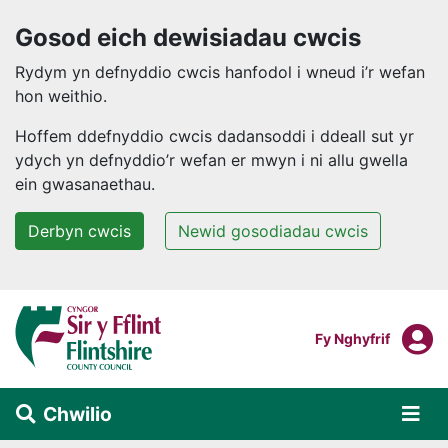
Gosod eich dewisiadau cwcis
Rydym yn defnyddio cwcis hanfodol i wneud i’r wefan
hon weithio.
Hoffem ddefnyddio cwcis dadansoddi i ddeall sut yr
ydych yn defnyddio’r wefan er mwyn i ni allu gwella
ein gwasanaethau.
Derbyn cwcis
Newid gosodiadau cwcis
Neidio i'r prif gynnwys
F
Mewngofnodi I
Fy Nghyfrif
Chwilio