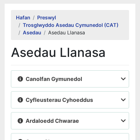
Alert Section
Hafan
Preswyl
Trosglwyddo Asedau Cymunedol (CAT)
Asedau
Asedau Llanasa
Asedau Llanasa
Canolfan Gymunedol
Cyfleusterau Cyhoeddus
Ardaloedd Chwarae