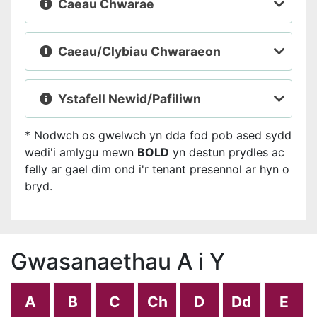
Caeau Chwarae
Caeau/Clybiau Chwaraeon
Ystafell Newid/Pafiliwn
* Nodwch os gwelwch yn dda fod pob ased sydd
wedi'i amlygu mewn
BOLD
yn destun prydles ac
felly ar gael dim ond i'r tenant presennol ar hyn o
bryd.
Gwasanaethau A i Y
A
B
C
Ch
D
Dd
E