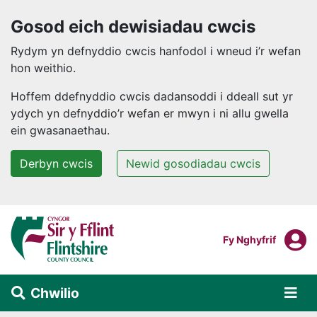
Gosod eich dewisiadau cwcis
Rydym yn defnyddio cwcis hanfodol i wneud i’r wefan
hon weithio.
Hoffem ddefnyddio cwcis dadansoddi i ddeall sut yr
ydych yn defnyddio’r wefan er mwyn i ni allu gwella
ein gwasanaethau.
Derbyn cwcis
Newid gosodiadau cwcis
Neidio i'r prif gynnwys
F
Mewngofnodi I
Fy Nghyfrif
Chwilio