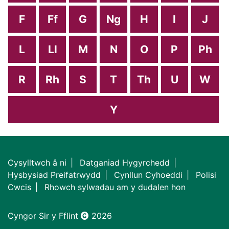
F
Ff
G
Ng
H
I
J
L
Ll
M
N
O
P
Ph
R
Rh
S
T
Th
U
W
Y
Cysylltwch â ni
Datganiad Hygyrchedd
Hysbysiad Preifatrwydd
Cynllun Cyhoeddi
Polisi
Cwcis
Rhowch sylwadau am y dudalen hon
Cyngor Sir y Fflint
2026