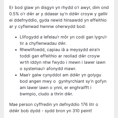
Er bod glaw yn disgyn yn rhydd o’r awyr, dim ond
0.5% o’r dŵr ar y ddaear sy’n ddŵr croyw y gellir
ei ddefnyddio, gyda newid hinsawdd yn effeithio
ar y cyflenwad hwnnw oherwydd bod:
Llifogydd a lefelau’r môr yn codi gan lygru’r
tir a chyflenwadau dŵr.
Rhewlifoedd, capiau iâ a meysydd eira’n
toddi gan effeithio ar reoliad dŵr croyw
wrth iddyn nhw fwydo i mewn i lawer iawn
o systemau’r afonydd mawr.
Mae’r galw cynyddol am ddŵr yn golygu
bod angen mwy o gynhyrchiant sy’n gofyn
am lawer iawn o ynni, er enghraifft i
bwmpio, cludo a thrin dŵr.
Mae person cyffredin yn defnyddio 176 litr o
ddŵr bob dydd - sydd bron yn 310 peint!