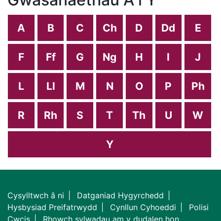
A
B
C
Ch
D
Dd
E
F
Ff
G
Ng
H
I
J
L
Ll
M
N
O
P
Ph
R
Rh
S
T
Th
U
W
Y
Cysylltwch â ni
Datganiad Hygyrchedd
Hysbysiad Preifatrwydd
Cynllun Cyhoeddi
Polisi
Cwcis
Rhowch sylwadau am y dudalen hon