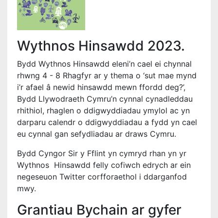
Wythnos Hinsawdd 2023.
Bydd Wythnos Hinsawdd eleni’n cael ei chynnal
rhwng 4 - 8 Rhagfyr ar y thema o ‘sut mae mynd
i’r afael â newid hinsawdd mewn ffordd deg?’,
Bydd Llywodraeth Cymru’n cynnal cynadleddau
rhithiol, rhaglen o ddigwyddiadau ymylol ac yn
darparu calendr o ddigwyddiadau a fydd yn cael
eu cynnal gan sefydliadau ar draws Cymru.
Bydd Cyngor Sir y Fflint yn cymryd rhan yn yr
Wythnos Hinsawdd felly cofiwch edrych ar ein
negeseuon Twitter corfforaethol i ddarganfod
mwy.
Grantiau Bychain ar gyfer