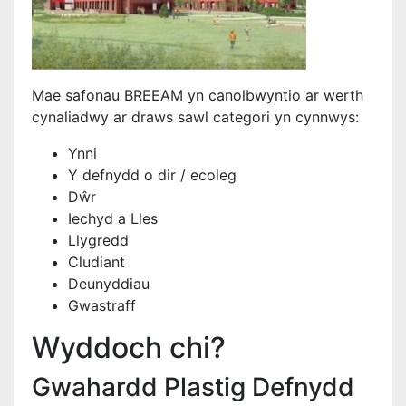
Mae safonau BREEAM yn canolbwyntio ar werth
cynaliadwy ar draws sawl categori yn cynnwys:
Ynni
Y defnydd o dir / ecoleg
Dŵr
Iechyd a Lles
Llygredd
Cludiant
Deunyddiau
Gwastraff
Wyddoch chi?
Gwahardd Plastig Defnydd