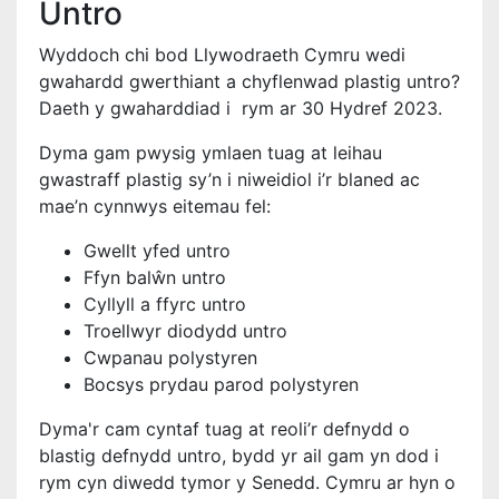
Untro
Wyddoch chi bod Llywodraeth Cymru wedi
gwahardd gwerthiant a chyflenwad plastig untro?
Daeth y gwaharddiad i rym ar 30 Hydref 2023.
Dyma gam pwysig ymlaen tuag at leihau
gwastraff plastig sy’n i niweidiol i’r blaned ac
mae’n cynnwys eitemau fel:
Gwellt yfed untro
Ffyn balŵn untro
Cyllyll a ffyrc untro
Troellwyr diodydd untro
Cwpanau polystyren
Bocsys prydau parod polystyren
Dyma'r cam cyntaf tuag at reoli’r defnydd o
blastig defnydd untro, bydd yr ail gam yn dod i
rym cyn diwedd tymor y Senedd. Cymru ar hyn o