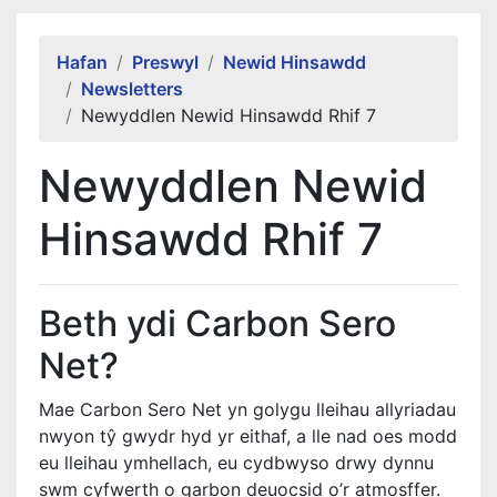
Alert Section
Hafan
Preswyl
Newid Hinsawdd
Newsletters
Newyddlen Newid Hinsawdd Rhif 7
Newyddlen Newid
Hinsawdd Rhif 7
Beth ydi Carbon Sero
Net?
Mae Carbon Sero Net yn golygu lleihau allyriadau
nwyon tŷ gwydr hyd yr eithaf, a lle nad oes modd
eu lleihau ymhellach, eu cydbwyso drwy dynnu
swm cyfwerth o garbon deuocsid o’r atmosffer.