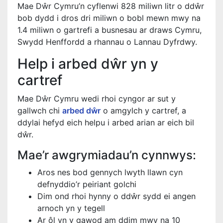
Mae Dŵr Cymru’n cyflenwi 828 miliwn litr o ddŵr
bob dydd i dros dri miliwn o bobl mewn mwy na
1.4 miliwn o gartrefi a busnesau ar draws Cymru,
Swydd Henffordd a rhannau o Lannau Dyfrdwy.
Help i arbed dŵr yn y
cartref
Mae Dŵr Cymru wedi rhoi cyngor ar sut y
gallwch chi
arbed dŵr
o amgylch y cartref, a
ddylai hefyd eich helpu i arbed arian ar eich bil
dŵr.
Mae’r awgrymiadau’n cynnwys:
Aros nes bod gennych lwyth llawn cyn
defnyddio’r peiriant golchi
Dim ond rhoi hynny o ddŵr sydd ei angen
arnoch yn y tegell
Ar ôl yn y gawod am ddim mwy na 10