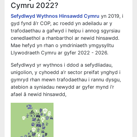
Cymru 2022?
Sefydlwyd Wythnos Hinsawdd Cymru
yn 2019, i
gyd fynd â’r COP, ac roedd yn adeiladu ar y
trafodaethau a gafwyd i helpu i annog sgyrsiau
cenedlaethol a rhanbarthol ar newid hinsawdd.
Mae hefyd yn rhan o ymdriniaeth ymgysylltu
Llywodraeth Cymru ar gyfer 2022 - 2026.
Sefydlwyd yr wythnos i ddod a sefydliadau,
unigolion, y cyhoedd a’r sector preifat ynghyd i
gymryd rhan mewn trafodaethau i rannu dysgu,
atebion a syniadau newydd ar gyfer mynd i’r
afael â newid hinsawdd,