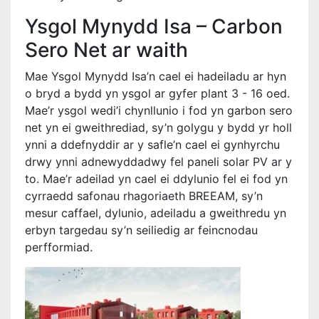
Ysgol Mynydd Isa – Carbon
Sero Net ar waith
Mae Ysgol Mynydd Isa’n cael ei hadeiladu ar hyn
o bryd a bydd yn ysgol ar gyfer plant 3 - 16 oed.
Mae’r ysgol wedi’i chynllunio i fod yn garbon sero
net yn ei gweithrediad, sy’n golygu y bydd yr holl
ynni a ddefnyddir ar y safle’n cael ei gynhyrchu
drwy ynni adnewyddadwy fel paneli solar PV ar y
to. Mae’r adeilad yn cael ei ddylunio fel ei fod yn
cyrraedd safonau rhagoriaeth BREEAM, sy’n
mesur caffael, dylunio, adeiladu a gweithredu yn
erbyn targedau sy’n seiliedig ar feincnodau
perfformiad.