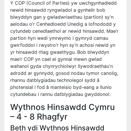
Y COP (Council of Parties) yw uwchgynhadledd
newid hinsawdd ryngwladol a gynhelir bob
blwyddyn gan y gwladwriaethau (partïon) sy’n
aelodau o’r Cenhedloedd Unedig a lofnododd y
cytundeb cenedlaethol ar newid hinsawdd. Mae’r
partïon hyn wedi ymrwymo i gymryd camau
gwirfoddol i rwystro’r hyn sy’n achosi newid yn
yr hinsawdd rhag gwaethygu. Bob blwyddyn
mae’r COP yn cael ei gynnal mewn gwlad
wahanol gyda chynrychiolwyr llywodraethau'n
adrodd ar gynnydd, gosod nodau tymor canolig,
rhannu datblygiadau technolegol sydd â
photensial i fod â manteisio byd-eang a llunio
cytundebau i rannu datblygiadau gwyddonol.
Wythnos Hinsawdd Cymru
– 4 - 8 Rhagfyr
Beth ydi Wythnos Hinsawdd