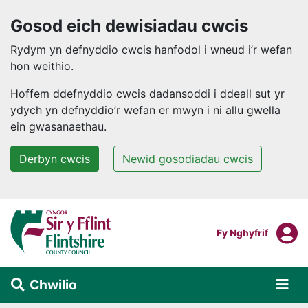
Gosod eich dewisiadau cwcis
Rydym yn defnyddio cwcis hanfodol i wneud i’r wefan
hon weithio.
Hoffem ddefnyddio cwcis dadansoddi i ddeall sut yr
ydych yn defnyddio’r wefan er mwyn i ni allu gwella
ein gwasanaethau.
Derbyn cwcis
Newid gosodiadau cwcis
Neidio i'r prif gynnwys
F
Mewngofnodi I
Fy Nghyfrif
Chwilio