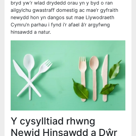
bryd yw’r wlad drydedd orau yn y byd o ran
ailgylchu gwastraff domestig ac mae’r gyfraith
newydd hon yn dangos sut mae Llywodraeth
Cymru’n parhau i fynd i’r afael â’r argyfwng
hinsawdd a natur.
Y cysylltiad rhwng
Newid Hinsawdd a Dŵr