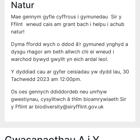
Natur
Mae gennym gyfle cyffrous i gymunedau Sir y
Fflint wneud cais am grant bach i helpu i achub
natur!
Dyma ffordd wych o ddod â’r gymuned ynghyd a
dysgu rhagor am beth allwch chi ei wneud i
warchod bywyd gwyllt yn eich ardal leol.
Y dyddiad cau ar gyfer ceisiadau yw dydd Iau, 30
Tachwedd 2023 am 12:00pm.
Os oes gennych ddiddordeb neu unrhyw
gwestiynau, cysylltwch â thîm bioamrywiaeth Sir
y Fflint ar biodiversity@siryfflint.gov.uk
Gwasanaethau A i Y