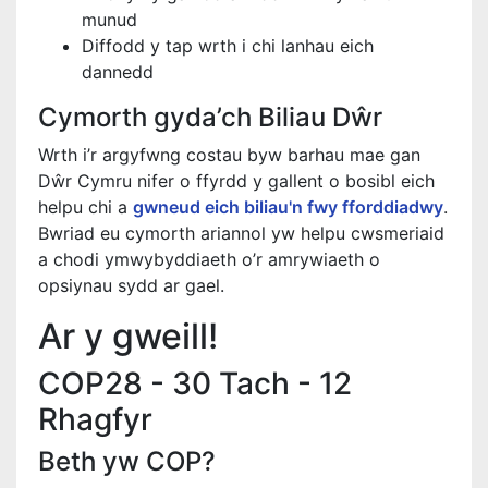
munud
Diffodd y tap wrth i chi lanhau eich
dannedd
Cymorth gyda’ch Biliau Dŵr
Wrth i’r argyfwng costau byw barhau mae gan
Dŵr Cymru nifer o ffyrdd y gallent o bosibl eich
helpu chi a
gwneud eich biliau'n fwy fforddiadwy
.
Bwriad eu cymorth ariannol yw helpu cwsmeriaid
a chodi ymwybyddiaeth o’r amrywiaeth o
opsiynau sydd ar gael.
Ar y gweill!
COP28 - 30 Tach - 12
Rhagfyr
Beth yw COP?