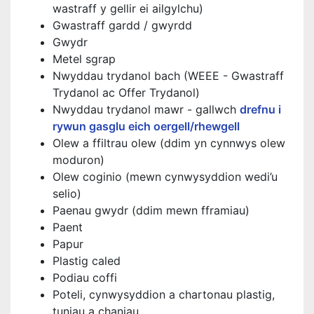
wastraff y gellir ei ailgylchu)
Gwastraff gardd / gwyrdd
Gwydr
Metel sgrap
Nwyddau trydanol bach (WEEE - Gwastraff
Trydanol ac Offer Trydanol)
Nwyddau trydanol mawr - gallwch
drefnu i
rywun gasglu eich oergell/rhewgell
Olew a ffiltrau olew (ddim yn cynnwys olew
moduron)
Olew coginio (mewn cynwysyddion wedi’u
selio)
Paenau gwydr (ddim mewn fframiau)
Paent
Papur
Plastig caled
Podiau coffi
Poteli, cynwysyddion a chartonau plastig,
tuniau a chaniau