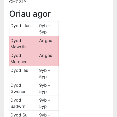
CH7 3LY
Oriau agor
Dydd Llun
9yb -
Dyddiau
Amser
5yp
Dydd
Ar gau
Mawrth
Dydd
Ar gau
Mercher
Dydd Iau
9yb -
5yp
Dydd
9yb -
Gwener
5yp
Dydd
9yb -
Sadwrn
5yp
Dydd Sul
9yb -