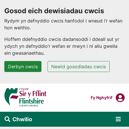
Gosod eich dewisiadau cwcis
Rydym yn defnyddio cwcis hanfodol i wneud i’r wefan
hon weithio.
Hoffem ddefnyddio cwcis dadansoddi i ddeall sut yr
ydych yn defnyddio’r wefan er mwyn i ni allu gwella
ein gwasanaethau.
Derbyn cwcis
Newid gosodiadau cwcis
Neidio i'r prif gynnwys
F
Mewngofnodi I
Fy Nghyfrif
Chwilio