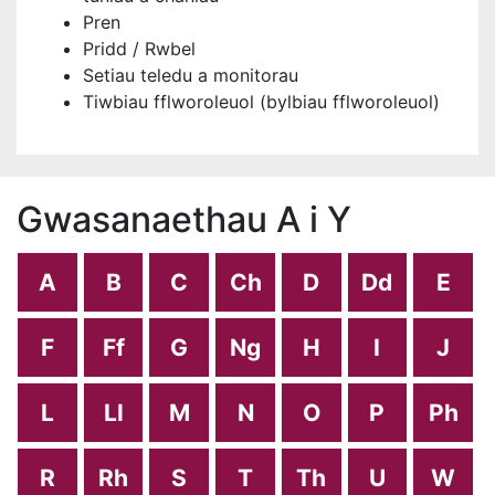
Pren
Pridd / Rwbel
Setiau teledu a monitorau
Tiwbiau fflworoleuol (bylbiau fflworoleuol)
Gwasanaethau A i Y
A
B
C
Ch
D
Dd
E
F
Ff
G
Ng
H
I
J
L
Ll
M
N
O
P
Ph
R
Rh
S
T
Th
U
W