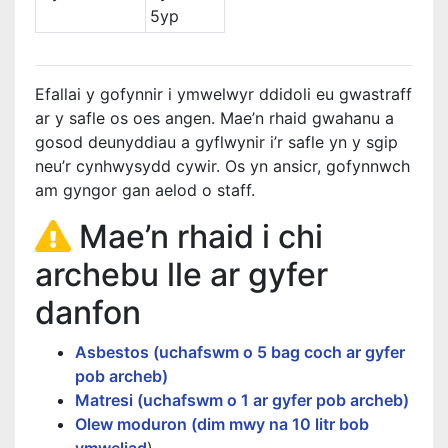
5yp
Efallai y gofynnir i ymwelwyr ddidoli eu gwastraff
ar y safle os oes angen. Mae’n rhaid gwahanu a
gosod deunyddiau a gyflwynir i’r safle yn y sgip
neu’r cynhwysydd cywir. Os yn ansicr, gofynnwch
am gyngor gan aelod o staff.
Mae’n rhaid i chi
archebu lle ar gyfer
danfon
Asbestos (uchafswm o 5 bag coch ar gyfer
pob archeb)
Matresi (uchafswm o 1 ar gyfer pob archeb)
Olew moduron (dim mwy na 10 litr bob