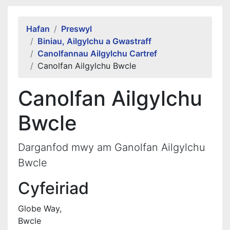
Alert Section
Hafan
Preswyl
Biniau, Ailgylchu a Gwastraff
Canolfannau Ailgylchu Cartref
Canolfan Ailgylchu Bwcle
Canolfan Ailgylchu
Bwcle
Darganfod mwy am Ganolfan Ailgylchu
Bwcle
Cyfeiriad
Globe Way,
Bwcle