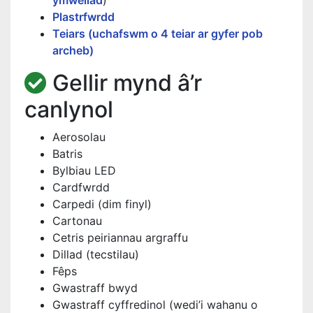
ymweliad
)
Plastrfwrdd
Teiars (uchafswm o 4 teiar ar gyfer pob
archeb)
Gellir mynd â’r
canlynol
Aerosolau
Batris
Bylbiau LED
Cardfwrdd
Carpedi (dim finyl)
Cartonau
Cetris peiriannau argraffu
Dillad (tecstilau)
Fêps
Gwastraff bwyd
Gwastraff cyffredinol (wedi’i wahanu o