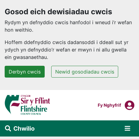
Gosod eich dewisiadau cwcis
Rydym yn defnyddio cwcis hanfodol i wneud i’r wefan
hon weithio.
Hoffem ddefnyddio cwcis dadansoddi i ddeall sut yr
ydych yn defnyddio’r wefan er mwyn i ni allu gwella
ein gwasanaethau.
Derbyn cwcis
Newid gosodiadau cwcis
Neidio i'r prif gynnwys
F
Mewngofnodi I
Fy Nghyfrif
Chwilio