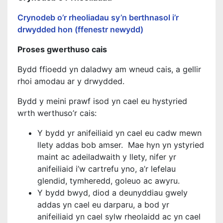
Crynodeb o’r rheoliadau sy’n berthnasol i’r
drwydded hon (ffenestr newydd)
Proses gwerthuso cais
Bydd ffioedd yn daladwy am wneud cais, a gellir
rhoi amodau ar y drwydded.
Bydd y meini prawf isod yn cael eu hystyried
wrth werthuso’r cais:
Y bydd yr anifeiliaid yn cael eu cadw mewn
llety addas bob amser. Mae hyn yn ystyried
maint ac adeiladwaith y llety, nifer yr
anifeiliaid i’w cartrefu yno, a’r lefelau
glendid, tymheredd, goleuo ac awyru.
Y bydd bwyd, diod a deunyddiau gwely
addas yn cael eu darparu, a bod yr
anifeiliaid yn cael sylw rheolaidd ac yn cael