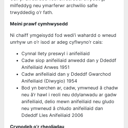
milfeddyg neu ymarferwr archwilio safle
trwyddedig o’r fath.
Meini prawf cymhwysedd
Ni chaiff ymgeisydd fod wedi’i wahardd o wneud
unrhyw un o’r isod ar adeg cyflwyno’r cais:
Cynnal llety preswyl i anifeiliaid
Cadw siop anifeiliaid anwedd dan y Ddeddf
Anifeiliaid Anwes 1951
Cadw anifeiliaid dan y Ddeddf Gwarchod
Anifeiliaid (Diwygio) 1954
Bod yn berchen ar, cadw, ymwneud â chadw
neu â’r hawl i reoli neu ddylanwadu ar gadw
anifeiliaid, delio mewn anifeiliaid neu gludo
neu ymwneud â chludo anifeiliaid dan
Ddeddf Lles Anifeiliaid 2006
Crynodeb o’r rheoliadau