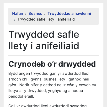
Alert Section
Hafan
Busnes
Trwyddedau a hawlenni
Trwydded safle llety i anifeiliaid
Trwydded safle
llety i anifeiliaid
Crynodeb o’r drwydded
Bydd angen trwydded gan yr awdurdod lleol
arnoch chi i gynnal busnes llety i gathod neu
gŵn. Nodir nifer y cathod neu’r cŵn y cewch eu
lletya ar y drwydded, ynghyd ag amodau
penodol eraill.
Gall yr awdurdod lleol awdurdodi swyddog,