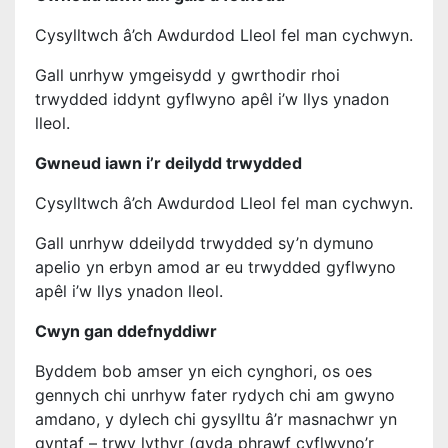
Cysylltwch â’ch Awdurdod Lleol fel man cychwyn.
Gall unrhyw ymgeisydd y gwrthodir rhoi
trwydded iddynt gyflwyno apêl i’w llys ynadon
lleol.
Gwneud iawn i’r deilydd trwydded
Cysylltwch â’ch Awdurdod Lleol fel man cychwyn.
Gall unrhyw ddeilydd trwydded sy’n dymuno
apelio yn erbyn amod ar eu trwydded gyflwyno
apêl i’w llys ynadon lleol.
Cwyn gan ddefnyddiwr
Byddem bob amser yn eich cynghori, os oes
gennych chi unrhyw fater rydych chi am gwyno
amdano, y dylech chi gysylltu â’r masnachwr yn
gyntaf – trwy lythyr (gyda phrawf cyflwyno’r