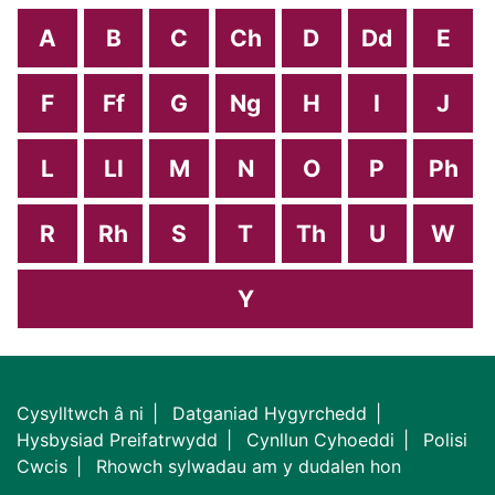
A
B
C
Ch
D
Dd
E
F
Ff
G
Ng
H
I
J
L
Ll
M
N
O
P
Ph
R
Rh
S
T
Th
U
W
Y
Cysylltwch â ni
Datganiad Hygyrchedd
Hysbysiad Preifatrwydd
Cynllun Cyhoeddi
Polisi
Cwcis
Rhowch sylwadau am y dudalen hon