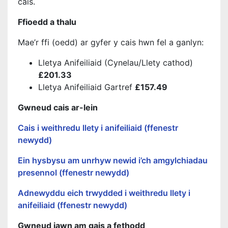
cais.
Ffioedd a thalu
Mae’r ffi (oedd) ar gyfer y cais hwn fel a ganlyn:
Lletya Anifeiliaid (Cynelau/Llety cathod)
£201.33
Lletya Anifeiliaid Gartref
£157.49
Gwneud cais ar-lein
Cais i weithredu llety i anifeiliaid (ffenestr
newydd)
Ein hysbysu am unrhyw newid i’ch amgylchiadau
presennol (ffenestr newydd)
Adnewyddu eich trwydded i weithredu llety i
anifeiliaid (ffenestr newydd)
Gwneud iawn am gais a fethodd