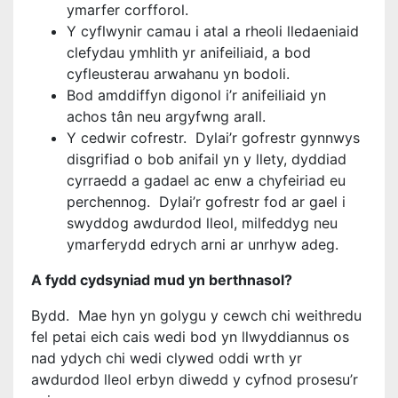
ymarfer corfforol.
Y cyflwynir camau i atal a rheoli lledaeniaid
clefydau ymhlith yr anifeiliaid, a bod
cyfleusterau arwahanu yn bodoli.
Bod amddiffyn digonol i’r anifeiliaid yn
achos tân neu argyfwng arall.
Y cedwir cofrestr. Dylai’r gofrestr gynnwys
disgrifiad o bob anifail yn y llety, dyddiad
cyrraedd a gadael ac enw a chyfeiriad eu
perchennog. Dylai’r gofrestr fod ar gael i
swyddog awdurdod lleol, milfeddyg neu
ymarferydd edrych arni ar unrhyw adeg.
A fydd cydsyniad mud yn berthnasol?
Bydd. Mae hyn yn golygu y cewch chi weithredu
fel petai eich cais wedi bod yn llwyddiannus os
nad ydych chi wedi clywed oddi wrth yr
awdurdod lleol erbyn diwedd y cyfnod prosesu’r