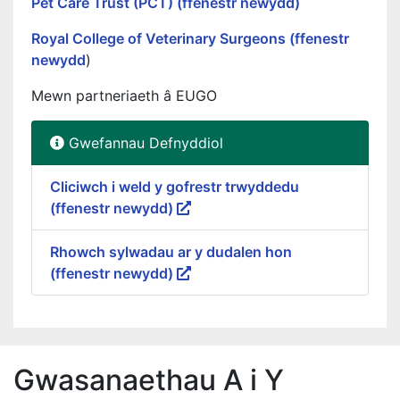
Pet Care Trust (PCT) (ffenestr newydd)
Royal College of Veterinary Surgeons (ffenestr
newydd
)
Mewn partneriaeth â EUGO
Gwefannau Defnyddiol
Cliciwch i weld y gofrestr trwyddedu
(ffenestr newydd)
Rhowch sylwadau ar y dudalen hon
(ffenestr newydd)
Gwasanaethau A i Y