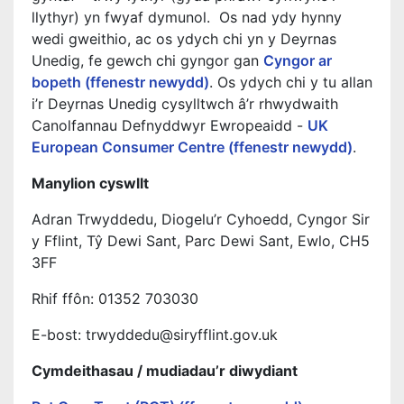
llythyr) yn fwyaf dymunol. Os nad ydy hynny
wedi gweithio, ac os ydych chi yn y Deyrnas
Unedig, fe gewch chi gyngor gan
Cyngor ar
bopeth (ffenestr newydd)
. Os ydych chi y tu allan
i’r Deyrnas Unedig cysylltwch â’r rhwydwaith
Canolfannau Defnyddwyr Ewropeaidd -
UK
European Consumer Centre (ffenestr newydd)
.
Manylion cyswllt
Adran Trwyddedu, Diogelu’r Cyhoedd, Cyngor Sir
y Fflint, Tŷ Dewi Sant, Parc Dewi Sant, Ewlo, CH5
3FF
Rhif ffôn: 01352 703030
E-bost: trwyddedu@siryfflint.gov.uk
Cymdeithasau / mudiadau’r diwydiant