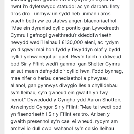
hwnt i’n dyletswydd statudol ac yn darparu llety
dros dro i unrhyw un sydd heb unman i aros,
waeth beth yw eu statws angen blaenoriaethol.
“Mae ein dyraniad cyllid pontio gan Lywodraeth
Cymru i gefnogi gweithredu’r ddeddfwriaeth
newydd wedi’i leihau i £130,000 eleni, ac rydym
yn disgwyl mai hon fydd y flwyddyn olaf y bydd
cyllid ychwanegol ar gael. Rwy’n falch o ddweud
bod Sir y Fflint wedi’i ganmol gan Shelter Cymru
ar sut mae’n defnyddio’r cyllid hwn. Fodd bynnag,
mae nifer o heriau cenedlaethol a phwysau
allanol, gan gynnwys diwygio lles a chyllidebau
sy’n lleihau, sy’n gwneud ein gwaith yn fwy
heriol.” Dywedodd y Cynghorydd Aaron Shotton,
Arweinydd Cyngor Sir y Fflint: “Mae tai wedi bod
yn flaenoriaeth i Sir y Fflint ers tro. Ar ben y
gwaith presennol sy’n cael ei wneud, rydym am
archwilio dull cwbl wahanol sy’n ceisio lleihau