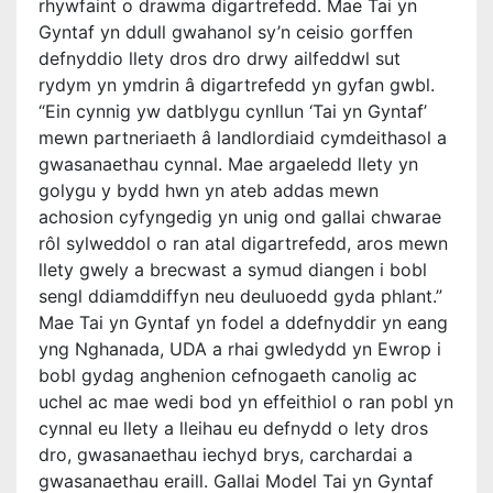
rhywfaint o drawma digartrefedd. Mae Tai yn
Gyntaf yn ddull gwahanol sy’n ceisio gorffen
defnyddio llety dros dro drwy ailfeddwl sut
rydym yn ymdrin â digartrefedd yn gyfan gwbl.
“Ein cynnig yw datblygu cynllun ‘Tai yn Gyntaf’
mewn partneriaeth â landlordiaid cymdeithasol a
gwasanaethau cynnal. Mae argaeledd llety yn
golygu y bydd hwn yn ateb addas mewn
achosion cyfyngedig yn unig ond gallai chwarae
rôl sylweddol o ran atal digartrefedd, aros mewn
llety gwely a brecwast a symud diangen i bobl
sengl ddiamddiffyn neu deuluoedd gyda phlant.”
Mae Tai yn Gyntaf yn fodel a ddefnyddir yn eang
yng Nghanada, UDA a rhai gwledydd yn Ewrop i
bobl gydag anghenion cefnogaeth canolig ac
uchel ac mae wedi bod yn effeithiol o ran pobl yn
cynnal eu llety a lleihau eu defnydd o lety dros
dro, gwasanaethau iechyd brys, carchardai a
gwasanaethau eraill. Gallai Model Tai yn Gyntaf