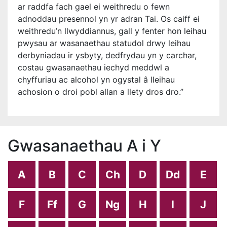
ar raddfa fach gael ei weithredu o fewn
adnoddau presennol yn yr adran Tai. Os caiff ei
weithredu’n llwyddiannus, gall y fenter hon leihau
pwysau ar wasanaethau statudol drwy leihau
derbyniadau ir ysbyty, dedfrydau yn y carchar,
costau gwasanaethau iechyd meddwl a
chyffuriau ac alcohol yn ogystal â lleihau
achosion o droi pobl allan a llety dros dro.”
Gwasanaethau A i Y
A
B
C
Ch
D
Dd
E
F
Ff
G
Ng
H
I
J