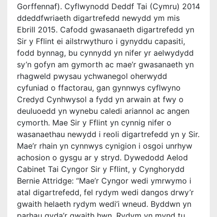
Gorffennaf). Cyflwynodd Deddf Tai (Cymru) 2014
ddeddfwriaeth digartrefedd newydd ym mis
Ebrill 2015. Cafodd gwasanaeth digartrefedd yn
Sir y Fflint ei ailstrwythuro i gynyddu capasiti,
fodd bynnag, bu cynnydd yn nifer yr aelwydydd
sy’n gofyn am gymorth ac mae’r gwasanaeth yn
rhagweld pwysau ychwanegol oherwydd
cyfuniad o ffactorau, gan gynnwys cyflwyno
Credyd Cynhwysol a fydd yn arwain at fwy o
deuluoedd yn wynebu caledi ariannol ac angen
cymorth. Mae Sir y Fflint yn cynnig nifer o
wasanaethau newydd i reoli digartrefedd yn y Sir.
Mae’r rhain yn cynnwys cynigion i osgoi unrhyw
achosion o gysgu ar y stryd. Dywedodd Aelod
Cabinet Tai Cyngor Sir y Fflint, y Cynghorydd
Bernie Attridge: “Mae’r Cyngor wedi ymrwymo i
atal digartrefedd, fel rydym wedi dangos drwy’r
gwaith helaeth rydym wedi’i wneud. Byddwn yn
parhau gyda’r gwaith hwn. Rydym yn mynd tu