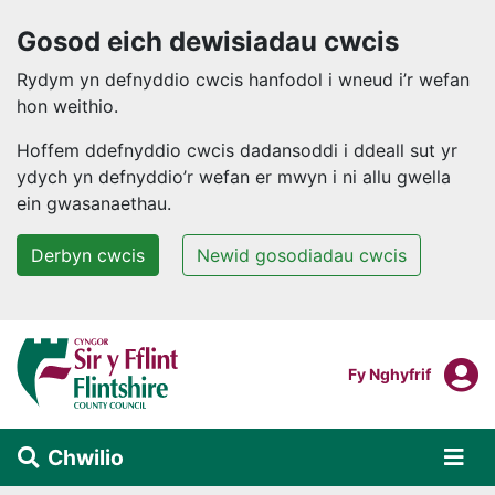
Gosod eich dewisiadau cwcis
Rydym yn defnyddio cwcis hanfodol i wneud i’r wefan
hon weithio.
Hoffem ddefnyddio cwcis dadansoddi i ddeall sut yr
ydych yn defnyddio’r wefan er mwyn i ni allu gwella
ein gwasanaethau.
Derbyn cwcis
Newid gosodiadau cwcis
Neidio i'r prif gynnwys
F
Mewngofnodi I
Fy Nghyfrif
Chwilio