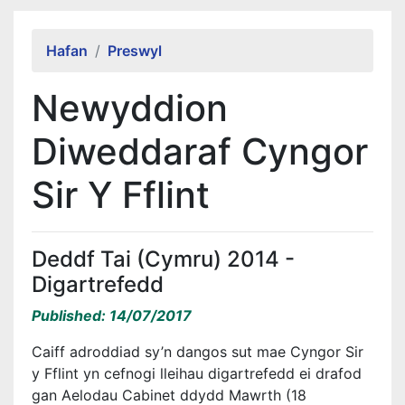
Alert Section
Hafan
Preswyl
Newyddion
Diweddaraf Cyngor
Sir Y Fflint
Deddf Tai (Cymru) 2014 -
Digartrefedd
Published: 14/07/2017
Caiff adroddiad sy’n dangos sut mae Cyngor Sir
y Fflint yn cefnogi lleihau digartrefedd ei drafod
gan Aelodau Cabinet ddydd Mawrth (18