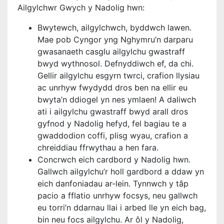
Ailgylchwr Gwych y Nadolig hwn:
Bwytewch, ailgylchwch, byddwch lawen.
Mae pob Cyngor yng Nghymru’n darparu
gwasanaeth casglu ailgylchu gwastraff
bwyd wythnosol. Defnyddiwch ef, da chi.
Gellir ailgylchu esgyrn twrci, crafion llysiau
ac unrhyw fwydydd dros ben na ellir eu
bwyta’n ddiogel yn nes ymlaen! A daliwch
ati i ailgylchu gwastraff bwyd arall dros
gyfnod y Nadolig hefyd, fel bagiau te a
gwaddodion coffi, plisg wyau, crafion a
chreiddiau ffrwythau a hen fara.
Concrwch eich cardbord y Nadolig hwn.
Gallwch ailgylchu’r holl gardbord a ddaw yn
eich danfoniadau ar-lein. Tynnwch y tâp
pacio a fflatio unrhyw focsys, neu gallwch
eu torri’n ddarnau llai i arbed lle yn eich bag,
bin neu focs ailgylchu. Ar ôl y Nadolig,