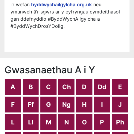
i’r wefan
byddwychailgylcha.org.uk
neu
ymunwch â’r sgwrs ar y cyfryngau cymdeithasol
gan ddefnyddio #ByddWychAilgylcha a
#ByddWychDrosYDolig.
Gwasanaethau A i Y
A
B
C
Ch
D
Dd
E
F
Ff
G
Ng
H
I
J
L
Ll
M
N
O
P
Ph