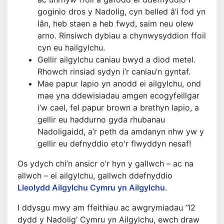
goginio dros y Nadolig, cyn belled â’i fod yn
lân, heb staen a heb fwyd, saim neu olew
arno. Rinsiwch dybiau a chynwysyddion ffoil
cyn eu hailgylchu.
Gellir ailgylchu caniau bwyd a diod metel.
Rhowch rinsiad sydyn i’r caniau’n gyntaf.
Mae papur lapio yn anodd ei ailgylchu, ond
mae yna ddewisiadau amgen ecogyfeillgar
i’w cael, fel papur brown a brethyn lapio, a
gellir eu haddurno gyda rhubanau
Nadoligaidd, a’r peth da amdanyn nhw yw y
gellir eu defnyddio eto'r flwyddyn nesaf!
Os ydych chi’n ansicr o’r hyn y gallwch – ac na
allwch – ei ailgylchu, gallwch ddefnyddio
Lleolydd Ailgylchu Cymru yn Ailgylchu
.
I ddysgu mwy am ffeithiau ac awgrymiadau ’12
dydd y Nadolig’ Cymru yn Ailgylchu, ewch draw