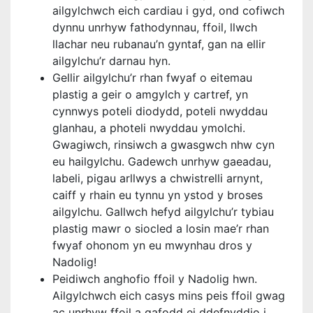
ailgylchwch eich cardiau i gyd, ond cofiwch
dynnu unrhyw fathodynnau, ffoil, llwch
llachar neu rubanau’n gyntaf, gan na ellir
ailgylchu’r darnau hyn.
Gellir ailgylchu’r rhan fwyaf o eitemau
plastig a geir o amgylch y cartref, yn
cynnwys poteli diodydd, poteli nwyddau
glanhau, a photeli nwyddau ymolchi.
Gwagiwch, rinsiwch a gwasgwch nhw cyn
eu hailgylchu. Gadewch unrhyw gaeadau,
labeli, pigau arllwys a chwistrelli arnynt,
caiff y rhain eu tynnu yn ystod y broses
ailgylchu. Gallwch hefyd ailgylchu’r tybiau
plastig mawr o siocled a losin mae’r rhan
fwyaf ohonom yn eu mwynhau dros y
Nadolig!
Peidiwch anghofio ffoil y Nadolig hwn.
Ailgylchwch eich casys mins peis ffoil gwag
ac unrhyw ffoil a gafodd ei ddefnyddio i