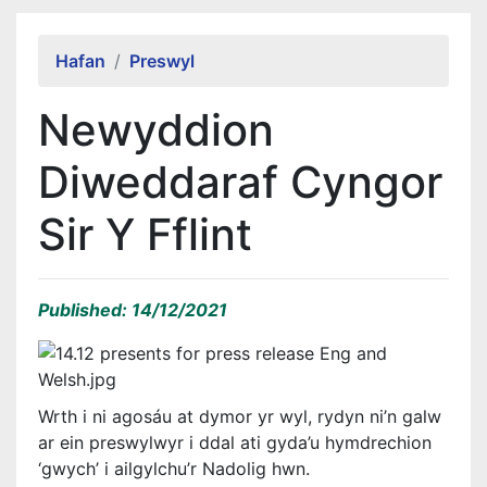
Alert Section
Hafan
Preswyl
Newyddion
Diweddaraf Cyngor
Sir Y Fflint
Published: 14/12/2021
Wrth i ni agosáu at dymor yr wyl, rydyn ni’n galw
ar ein preswylwyr i ddal ati gyda’u hymdrechion
‘gwych’ i ailgylchu’r Nadolig hwn.