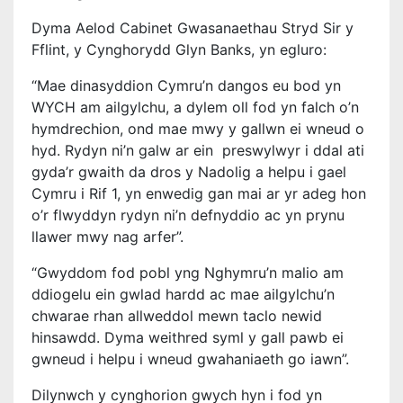
Dyma Aelod Cabinet Gwasanaethau Stryd Sir y
Fflint, y Cynghorydd Glyn Banks, yn egluro:
“Mae dinasyddion Cymru’n dangos eu bod yn
WYCH am ailgylchu, a dylem oll fod yn falch o’n
hymdrechion, ond mae mwy y gallwn ei wneud o
hyd. Rydyn ni’n galw ar ein preswylwyr i ddal ati
gyda’r gwaith da dros y Nadolig a helpu i gael
Cymru i Rif 1, yn enwedig gan mai ar yr adeg hon
o’r flwyddyn rydyn ni’n defnyddio ac yn prynu
llawer mwy nag arfer”.
“Gwyddom fod pobl yng Nghymru’n malio am
ddiogelu ein gwlad hardd ac mae ailgylchu’n
chwarae rhan allweddol mewn taclo newid
hinsawdd. Dyma weithred syml y gall pawb ei
gwneud i helpu i wneud gwahaniaeth go iawn”.
Dilynwch y cynghorion gwych hyn i fod yn