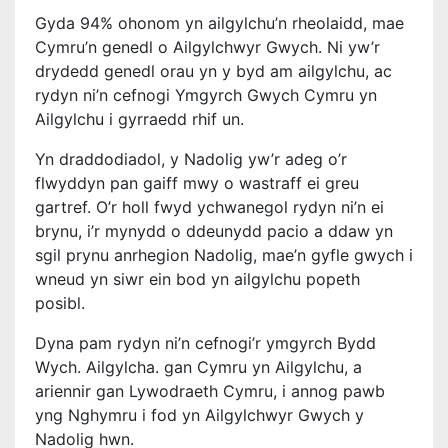
Gyda 94% ohonom yn ailgylchu’n rheolaidd, mae
Cymru’n genedl o Ailgylchwyr Gwych. Ni yw’r
drydedd genedl orau yn y byd am ailgylchu, ac
rydyn ni’n cefnogi Ymgyrch Gwych Cymru yn
Ailgylchu i gyrraedd rhif un.
Yn draddodiadol, y Nadolig yw’r adeg o’r
flwyddyn pan gaiff mwy o wastraff ei greu
gartref. O’r holl fwyd ychwanegol rydyn ni’n ei
brynu, i’r mynydd o ddeunydd pacio a ddaw yn
sgil prynu anrhegion Nadolig, mae’n gyfle gwych i
wneud yn siwr ein bod yn ailgylchu popeth
posibl.
Dyna pam rydyn ni’n cefnogi’r ymgyrch Bydd
Wych. Ailgylcha. gan Cymru yn Ailgylchu, a
ariennir gan Lywodraeth Cymru, i annog pawb
yng Nghymru i fod yn Ailgylchwyr Gwych y
Nadolig hwn.