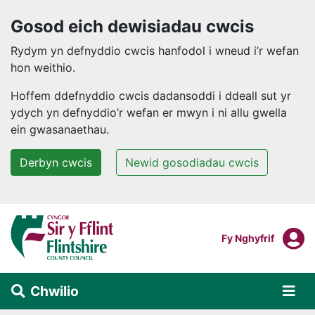
Gosod eich dewisiadau cwcis
Rydym yn defnyddio cwcis hanfodol i wneud i’r wefan
hon weithio.
Hoffem ddefnyddio cwcis dadansoddi i ddeall sut yr
ydych yn defnyddio’r wefan er mwyn i ni allu gwella
ein gwasanaethau.
Derbyn cwcis
Newid gosodiadau cwcis
Neidio i'r prif gynnwys
F
Mewngofnodi I
Fy Nghyfrif
Chwilio