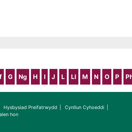
f
G
Ng
H
I
J
L
Ll
M
N
O
P
P
Hysbysiad Preifatrwydd
Cynllun Cyhoeddi
alen hon