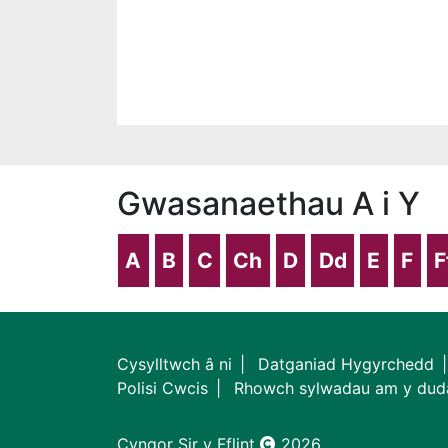
Gwasanaethau A i Y
A
B
C
Ch
D
Dd
E
F
F
Cysylltwch â ni
Datganiad Hygyrchedd
Polisi Cwcis
Rhowch sylwadau am y dud
Cyngor Sir y Fflint
2026