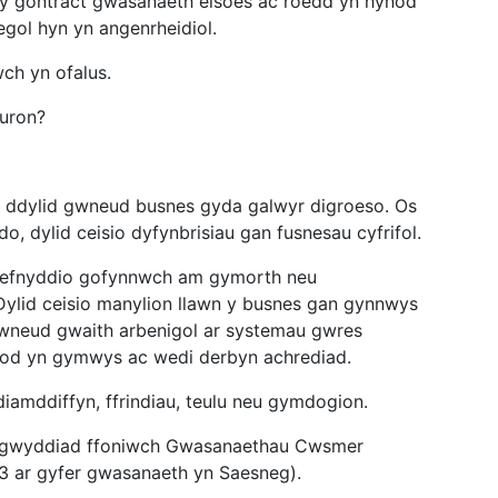
ty gontract gwasanaeth eisoes ac roedd yn hynod
gol hyn yn angenrheidiol.
wch yn ofalus.
aduron?
 ddylid gwneud busnes gyda galwyr digroeso. Os
o, dylid ceisio dyfynbrisiau gan fusnesau cyfrifol.
 defnyddio gofynnwch am gymorth neu
 Dylid ceisio manylion llawn y busnes gan gynnwys
gwneud gwaith arbenigol ar systemau gwres
 bod yn gymwys ac wedi derbyn achrediad.
iamddiffyn, ffrindiau, teulu neu gymdogion.
ddigwyddiad ffoniwch Gwasanaethau Cwsmer
3 ar gyfer gwasanaeth yn Saesneg).