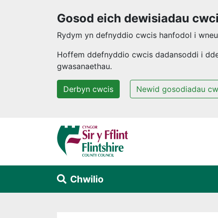
Gosod eich dewisiadau cwc
Rydym yn defnyddio cwcis hanfodol i wneud
Hoffem ddefnyddio cwcis dadansoddi i ddeal
gwasanaethau.
Derbyn cwcis
Newid gosodiadau cw
Neidio i'r prif gynnwys
Chwilio
Alert Section