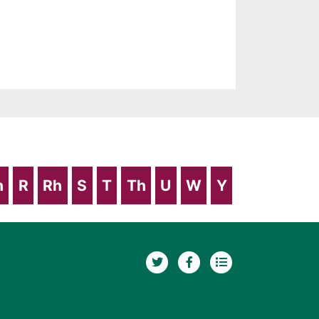
h
R
Rh
S
T
Th
U
W
Y