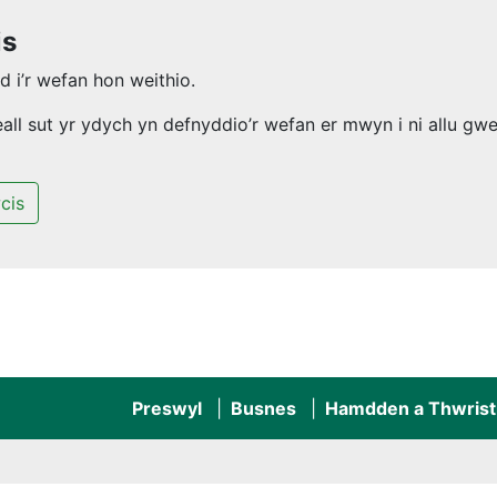
is
 i’r wefan hon weithio.
l sut yr ydych yn defnyddio’r wefan er mwyn i ni allu gwel
cis
Preswyl
Busnes
Hamdden a Thwrist