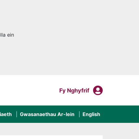
la ein
Fy Nghyf
Mewngofnodi I
Fy Nghyfrif
iaeth
Gwasanaethau Ar-lein
English