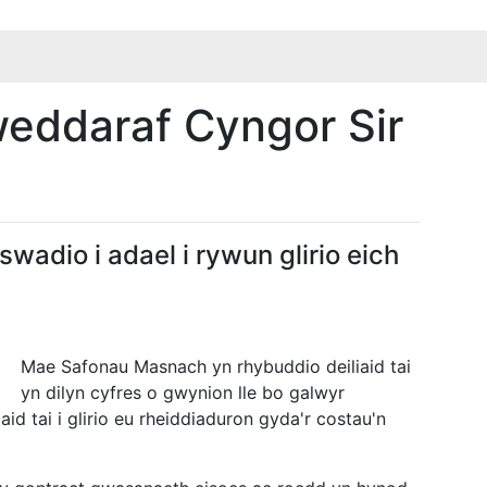
eddaraf Cyngor Sir
wadio i adael i rywun glirio eich
Mae Safonau Masnach yn rhybuddio deiliaid tai
yn dilyn cyfres o gwynion lle bo galwyr
id tai i glirio eu rheiddiaduron gyda'r costau'n