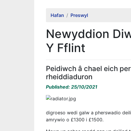
Hafan
Preswyl
Newyddion Diw
Y Fflint
Peidiwch â chael eich pers
rheiddiaduron
Published: 25/10/2021
digroeso wedi galw a pherswadio deilia
amrywio o £1300 i £1500.