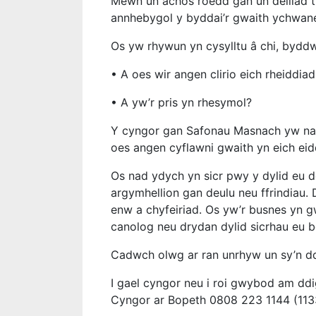
Mewn un achos roedd gan un deiliad 
annhebygol y byddai’r gwaith ychwane
Os yw rhywun yn cysylltu â chi, bydd
• A oes wir angen clirio eich rheiddi
• A yw’r pris yn rhesymol?
Y cyngor gan Safonau Masnach yw na
oes angen cyflawni gwaith yn eich eidd
Os nad ydych yn sicr pwy y dylid eu
argymhellion gan deulu neu ffrindiau.
enw a chyfeiriad. Os yw’r busnes yn 
canolog neu drydan dylid sicrhau eu
Cadwch olwg ar ran unrhyw un sy’n dd
I gael cyngor neu i roi gwybod am 
Cyngor ar Bopeth 0808 223 1144 (113