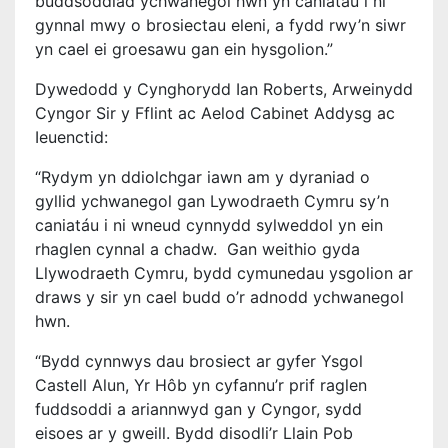
buddsoddiad ychwanegol hwn yn caniatáu i ni
gynnal mwy o brosiectau eleni, a fydd rwy’n siwr
yn cael ei groesawu gan ein hysgolion.”
Dywedodd y Cynghorydd Ian Roberts, Arweinydd
Cyngor Sir y Fflint ac Aelod Cabinet Addysg ac
Ieuenctid:
“Rydym yn ddiolchgar iawn am y dyraniad o
gyllid ychwanegol gan Lywodraeth Cymru sy’n
caniatáu i ni wneud cynnydd sylweddol yn ein
rhaglen cynnal a chadw. Gan weithio gyda
Llywodraeth Cymru, bydd cymunedau ysgolion ar
draws y sir yn cael budd o’r adnodd ychwanegol
hwn.
“Bydd cynnwys dau brosiect ar gyfer Ysgol
Castell Alun, Yr Hôb yn cyfannu’r prif raglen
fuddsoddi a ariannwyd gan y Cyngor, sydd
eisoes ar y gweill. Bydd disodli’r Llain Pob