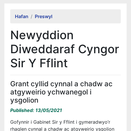
Alert Section
Hafan
Preswyl
Newyddion
Diweddaraf Cyngor
Sir Y Fflint
Grant cyllid cynnal a chadw ac
atgyweirio ychwanegol i
ysgolion
Published: 13/05/2021
Gofynnir i Gabinet Sir y Fflint i gymeradwyo’r
rhaglen cynnal a chadw ac atgyweirio ysgolion