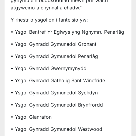
gyflymu ein buddsoddiad mewn prif waith
atgyweirio a chynnal a chadw.”
Y rhestr o ysgolion i fanteisio yw:
• Ysgol Bentref Yr Eglwys yng Nghymru Penarlâg
• Ysgol Gynradd Gymunedol Gronant
• Ysgol Gynradd Gymunedol Penarlâg
• Ysgol Gynradd Gwernymynydd
• Ysgol Gynradd Gatholig Sant Winefride
• Ysgol Gynradd Gymunedol Sychdyn
• Ysgol Gynradd Gymunedol Brynffordd
• Ysgol Glanrafon
• Ysgol Gynradd Gymunedol Westwood