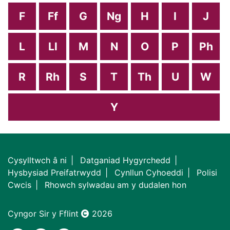
F
Ff
G
Ng
H
I
J
L
Ll
M
N
O
P
Ph
R
Rh
S
T
Th
U
W
Y
Cysylltwch â ni
Datganiad Hygyrchedd
Hysbysiad Preifatrwydd
Cynllun Cyhoeddi
Polisi
Cwcis
Rhowch sylwadau am y dudalen hon
Cyngor Sir y Fflint
2026