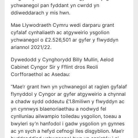
ychwanegol pan fyddant yn cwrdd yn
ddiweddarach y mis hwn.
Mae Llywodraeth Cymru wedi darparu grant
cyfalaf cynhaliaeth ac atgyweirio ysgolion
ychwanegol o £2.526,501 ar gyfer y flwyddyn
ariannol 2021/22.
Dywedodd y Cynghorydd Billy Mullin, Aelod
Cabinet Cyngor Sir y Fflint dros Reoli
Corfforaethol ac Asedau:
“Mae’r grant hwn yn ychwanegol at raglen gyfalaf
flynyddol y Cyngor ar gyfer atgyweirio a chynnal
a chadw sydd oddeutu £1.8miliwn y flwyddyn ac
yn cynnwys blaenoriaethau a nodwyd fel
cynlluniau ailwampio toiledau ysgolion, toeau a
bwyleri sy’n hanfodol i gadw ysgolion yn gynnes
ac yn sych a hefyd cefnogi lles disgyblion. Mae’r