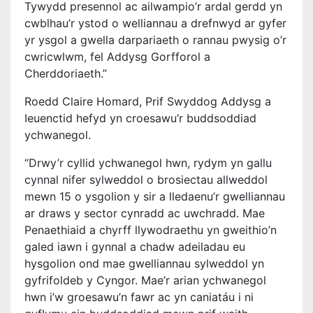
Tywydd presennol ac ailwampio’r ardal gerdd yn
cwblhau’r ystod o welliannau a drefnwyd ar gyfer
yr ysgol a gwella darpariaeth o rannau pwysig o’r
cwricwlwm, fel Addysg Gorfforol a
Cherddoriaeth.”
Roedd Claire Homard, Prif Swyddog Addysg a
Ieuenctid hefyd yn croesawu’r buddsoddiad
ychwanegol.
“Drwy’r cyllid ychwanegol hwn, rydym yn gallu
cynnal nifer sylweddol o brosiectau allweddol
mewn 15 o ysgolion y sir a lledaenu’r gwelliannau
ar draws y sector cynradd ac uwchradd. Mae
Penaethiaid a chyrff llywodraethu yn gweithio’n
galed iawn i gynnal a chadw adeiladau eu
hysgolion ond mae gwelliannau sylweddol yn
gyfrifoldeb y Cyngor. Mae’r arian ychwanegol
hwn i’w groesawu’n fawr ac yn caniatáu i ni