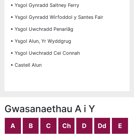
• Ysgol Gynradd Saltney Ferry
• Ysgol Gynradd Wirfoddol y Santes Fair
• Ysgol Uwchradd Penarlâg
• Ysgol Alun, Yr Wyddgrug
• Ysgol Uwchradd Cei Connah
• Castell Alun
Gwasanaethau A i Y
A
B
C
Ch
D
Dd
E