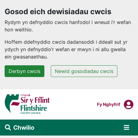
Gosod eich dewisiadau cwcis
Rydym yn defnyddio cwcis hanfodol i wneud i’r wefan
hon weithio.
Hoffem ddefnyddio cwcis dadansoddi i ddeall sut yr
ydych yn defnyddio’r wefan er mwyn i ni allu gwella
ein gwasanaethau.
Derbyn cwcis
Newid gosodiadau cwcis
Neidio i'r prif gynnwys
F
Mewngofnodi I
Fy Nghyfrif
Chwilio