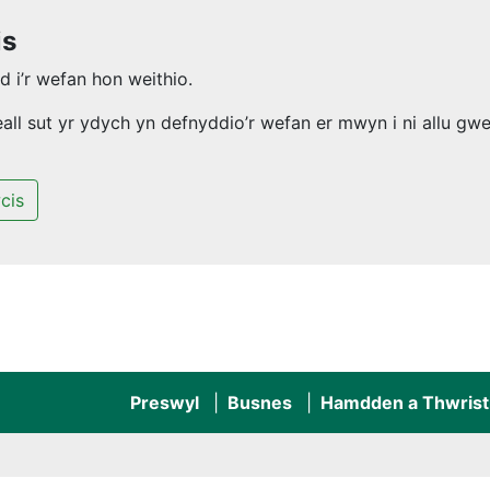
is
 i’r wefan hon weithio.
l sut yr ydych yn defnyddio’r wefan er mwyn i ni allu gwel
cis
Preswyl
Busnes
Hamdden a Thwrist