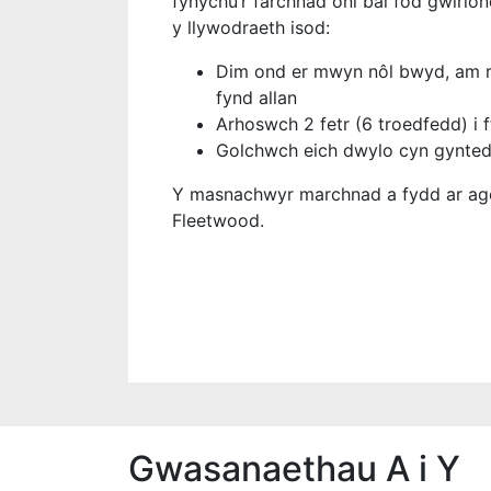
fynychu’r farchnad oni bai fod gwirio
y llywodraeth isod:
Dim ond er mwyn nôl bwyd, am r
fynd allan
Arhoswch 2 fetr (6 troedfedd) i f
Golchwch eich dwylo cyn gynte
Y masnachwyr marchnad a fydd ar ago
Fleetwood.
Gwasanaethau A i Y