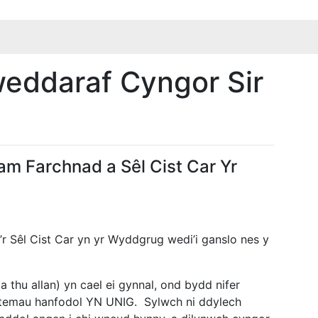
eddaraf Cyngor Sir
m Farchnad a Sêl Cist Car Yr
r Sêl Cist Car yn yr Wyddgrug wedi’i ganslo nes y
hu allan) yn cael ei gynnal, ond bydd nifer
itemau hanfodol YN UNIG. Sylwch ni ddylech