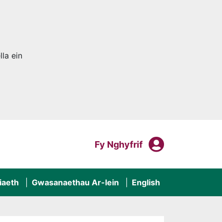
la ein
Fy Nghyf
Mewngofnodi I
Fy Nghyfrif
iaeth
Gwasanaethau Ar-lein
English