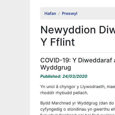
Hafan
Preswyl
Newyddion Diw
Y Fflint
COVID-19: Y Diweddaraf a
Wyddgrug
Published: 24/03/2020
Yn unol â chyngor y Llywodraeth, mae’
rhoddir rhybudd pellach.
Bydd Marchnad yr Wyddgrug (dan do a t
cyfyngedig o stondinau yn gwerthu e