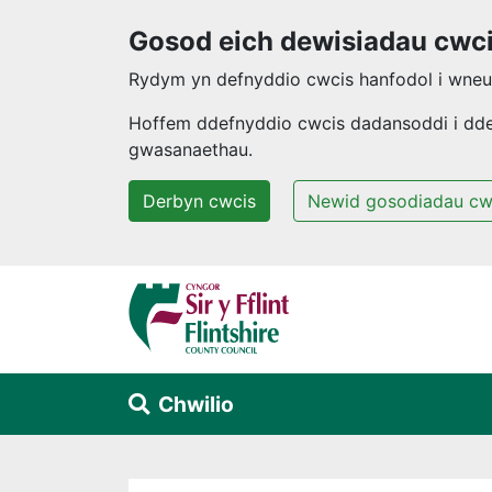
Gosod eich dewisiadau cwc
Rydym yn defnyddio cwcis hanfodol i wneud
Hoffem ddefnyddio cwcis dadansoddi i ddeal
gwasanaethau.
Derbyn cwcis
Newid gosodiadau cw
Neidio i'r prif gynnwys
Chwilio
Alert Section