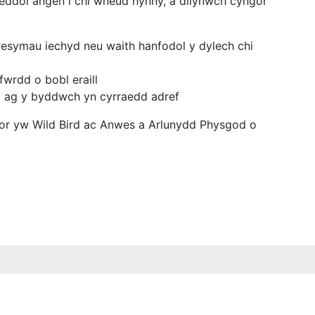
neddol angen i chi wneud hynny, a dilynwch cyngor
esymau iechyd neu waith hanfodol y dylech chi
fwrdd o bobl eraill
d ag y byddwch yn cyrraedd adref
r yw Wild Bird ac Anwes a Arlunydd Physgod o