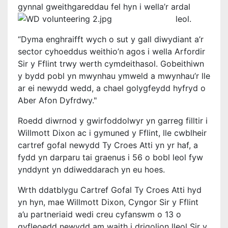
gynnal gweithgareddau fel hyn i wella’r ardal
leol.
“Dyma enghraifft wych o sut y gall diwydiant a’r
sector cyhoeddus weithio’n agos i wella Arfordir
Sir y Fflint trwy werth cymdeithasol. Gobeithiwn
y bydd pobl yn mwynhau ymweld a mwynhau’r lle
ar ei newydd wedd, a chael golygfeydd hyfryd o
Aber Afon Dyfrdwy."
Roedd diwrnod y gwirfoddolwyr yn garreg filltir i
Willmott Dixon ac i gymuned y Fflint, lle cwblheir
cartref gofal newydd Ty Croes Atti yn yr haf, a
fydd yn darparu tai graenus i 56 o bobl leol fyw
ynddynt yn ddiweddarach yn eu hoes.
Wrth ddatblygu Cartref Gofal Ty Croes Atti hyd
yn hyn, mae Willmott Dixon, Cyngor Sir y Fflint
a’u partneriaid wedi creu cyfanswm o 13 o
gyfleoedd newydd am waith i drigolion lleol Sir y