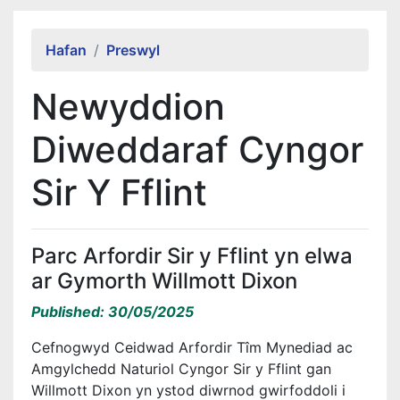
Alert Section
Hafan
Preswyl
Newyddion
Diweddaraf Cyngor
Sir Y Fflint
Parc Arfordir Sir y Fflint yn elwa
ar Gymorth Willmott Dixon
Published: 30/05/2025
Cefnogwyd Ceidwad Arfordir Tîm Mynediad ac
Amgylchedd Naturiol Cyngor Sir y Fflint gan
Willmott Dixon yn ystod diwrnod gwirfoddoli i