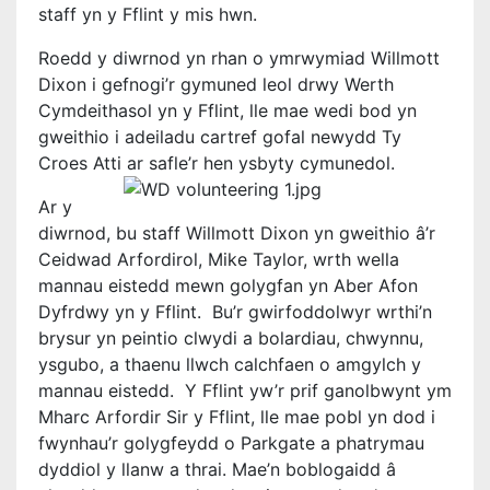
staff yn y Fflint y mis hwn.
Roedd y diwrnod yn rhan o ymrwymiad Willmott
Dixon i gefnogi’r gymuned leol drwy Werth
Cymdeithasol yn y Fflint, lle mae wedi bod yn
gweithio i adeiladu cartref gofal newydd Ty
Croes Atti ar safle’r hen ysbyty cymunedol.
Ar y
diwrnod, bu staff Willmott Dixon yn gweithio â’r
Ceidwad Arfordirol, Mike Taylor, wrth wella
mannau eistedd mewn golygfan yn Aber Afon
Dyfrdwy yn y Fflint. Bu’r gwirfoddolwyr wrthi’n
brysur yn peintio clwydi a bolardiau, chwynnu,
ysgubo, a thaenu llwch calchfaen o amgylch y
mannau eistedd. Y Fflint yw’r prif ganolbwynt ym
Mharc Arfordir Sir y Fflint, lle mae pobl yn dod i
fwynhau’r golygfeydd o Parkgate a phatrymau
dyddiol y llanw a thrai. Mae’n boblogaidd â