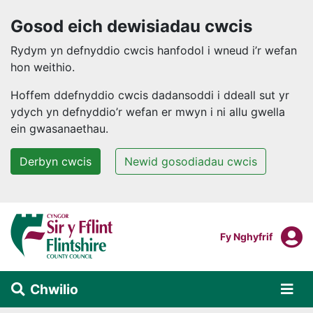
Gosod eich dewisiadau cwcis
Rydym yn defnyddio cwcis hanfodol i wneud i’r wefan
hon weithio.
Hoffem ddefnyddio cwcis dadansoddi i ddeall sut yr
ydych yn defnyddio’r wefan er mwyn i ni allu gwella
ein gwasanaethau.
Derbyn cwcis
Newid gosodiadau cwcis
Neidio i'r prif gynnwys
F
Mewngofnodi I
Fy Nghyfrif
Chwilio