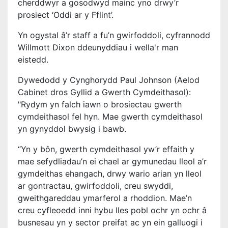
cherddwyr a gosodwyd mainc yno drwy’r
prosiect ‘Oddi ar y Fflint’.
Yn ogystal â’r staff a fu’n gwirfoddoli, cyfrannodd
Willmott Dixon ddeunyddiau i wella'r man
eistedd.
Dywedodd y Cynghorydd Paul Johnson (Aelod
Cabinet dros Gyllid a Gwerth Cymdeithasol):
"Rydym yn falch iawn o brosiectau gwerth
cymdeithasol fel hyn. Mae gwerth cymdeithasol
yn gynyddol bwysig i bawb.
“Yn y bôn, gwerth cymdeithasol yw’r effaith y
mae sefydliadau’n ei chael ar gymunedau lleol a’r
gymdeithas ehangach, drwy wario arian yn lleol
ar gontractau, gwirfoddoli, creu swyddi,
gweithgareddau ymarferol a rhoddion. Mae’n
creu cyfleoedd inni hybu lles pobl ochr yn ochr â
busnesau yn y sector preifat ac yn ein galluogi i