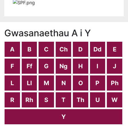
Gwasanaethau A i Y
A
B
C
Ch
D
Dd
E
F
Ff
G
Ng
H
I
J
L
Ll
M
N
O
P
Ph
R
Rh
S
T
Th
U
W
Y