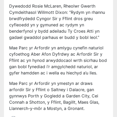
Dywedodd Rosie McLaren, Rheolwr Gwerth
Cymdeithasol Willmott Dixon: “Rydym yn rhannu
brwdfrydedd Cyngor Sir y Fflint dros greu
cyfleoedd yn y gymuned ac rydym yn
benderfynol y bydd adeiladu Ty Croes Atti yn
gadael gwaddol parhaus er budd y bobl leol.”
Mae Parc yr Arfordir yn amlygu cynefin naturiol
cyfoethog Aber Afon Dyfrdwy ac Arfordir Sir y
Fflint ac yn hynod arwyddocaol wrth sicrhau bod
gan bobl fynediad i’r amgylchedd naturiol, ar
gyfer hamdden ac i wella eu hiechyd a’u lles.
Mae Parc yr Arfordir yn ymestyn ar draws
arfordir Sir y Fflint o Saltney i Dalacre, gan
gynnwys Porth y Gogledd a Garden City, Cei
Connah a Shotton, y Fflint, Bagillt, Maes Glas,
Llannerch-y-môr a Mostyn, a Gronant.