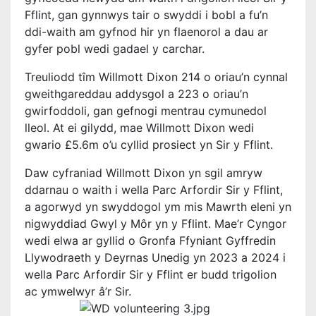
Fflint, gan gynnwys tair o swyddi i bobl a fu’n
ddi-waith am gyfnod hir yn flaenorol a dau ar
gyfer pobl wedi gadael y carchar.
Treuliodd tîm Willmott Dixon 214 o oriau’n cynnal
gweithgareddau addysgol a 223 o oriau’n
gwirfoddoli, gan gefnogi mentrau cymunedol
lleol. At ei gilydd, mae Willmott Dixon wedi
gwario £5.6m o’u cyllid prosiect yn Sir y Fflint.
Daw cyfraniad Willmott Dixon yn sgil amryw
ddarnau o waith i wella Parc Arfordir Sir y Fflint,
a agorwyd yn swyddogol ym mis Mawrth eleni yn
nigwyddiad Gwyl y Môr yn y Fflint. Mae’r Cyngor
wedi elwa ar gyllid o Gronfa Ffyniant Gyffredin
Llywodraeth y Deyrnas Unedig yn 2023 a 2024 i
wella Parc Arfordir Sir y Fflint er budd trigolion
ac ymwelwyr â’r Sir.