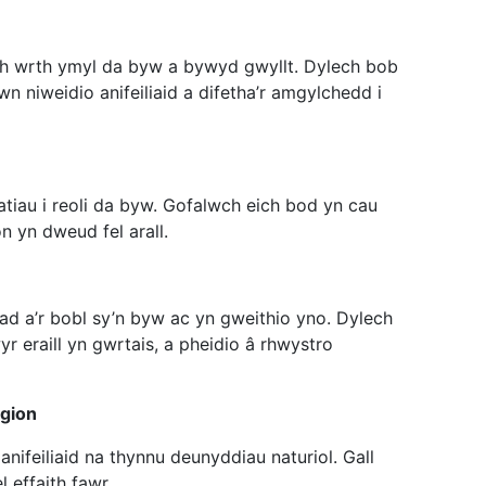
h wrth ymyl da byw a bywyd gwyllt. Dylech bob
wn niweidio anifeiliaid a difetha’r amgylchedd i
tiau i reoli da byw. Gofalwch eich bod yn cau
on yn dweud fel arall.
 a’r bobl sy’n byw ac yn gweithio yno. Dylech
yr eraill yn gwrtais, a pheidio â rhwystro
igion
nifeiliaid na thynnu deunyddiau naturiol. Gall
 effaith fawr.