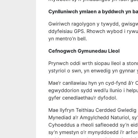
Cynlluniwch ymlaen a byddwch yn b
Gwiriwch ragolygon y tywydd, gwisg
ddyfeisiau GPS. Rhowch wybod i rywu
yn mentro’n bell.
Cefnogwch Gymunedau Lleol
Prynwch oddi wrth siopau lleol a ston
ystyriol o swn, yn enwedig yn gynnar 
Mae’r canllawiau hyn yn cyd-fynd â’r 
egwyddorion sydd wedi’u llunio i help
gyfer cenedlaethau’r dyfodol.
Mae llyfryn Teithiau Cerdded Gwledig
Mynediad a’r Amgylchedd Naturiol, s
Cyhoeddus a rheoli safleoedd sy’n ei
sy’n ymestyn o’r mynyddoedd i’r arfordi