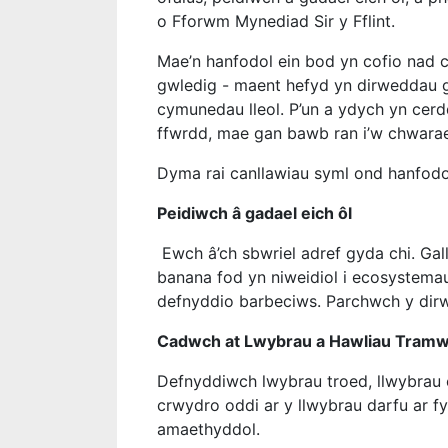
o Fforwm Mynediad Sir y Fflint.
Mae’n hanfodol ein bod yn cofio nad 
gwledig - maent hefyd yn dirweddau gw
cymunedau lleol. P’un a ydych yn cer
ffwrdd, mae gan bawb ran i’w chwarae
Dyma rai canllawiau syml ond hanfodo
Peidiwch â gadael eich ôl
Ewch â’ch sbwriel adref gyda chi. Ga
banana fod yn niweidiol i ecosystema
defnyddio barbeciws. Parchwch y dirwe
Cadwch at Lwybrau a Hawliau Tram
Defnyddiwch lwybrau troed, llwybrau ce
crwydro oddi ar y llwybrau darfu ar f
amaethyddol.