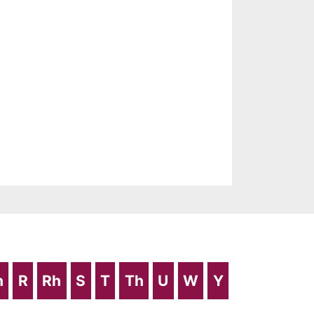
h
R
Rh
S
T
Th
U
W
Y