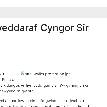
eddaraf Cyngor Sir
awu
Fflint a
 arddangos yr hyn sydd gan y sir i’w gynnig yn ei
 fwynhau’n gyfrifol.
ynhau harddwch ein cefn gwlad - cerddwch yn
rchwch y tir sy’n ein cynnal i gyd’ - Julian Pellatt