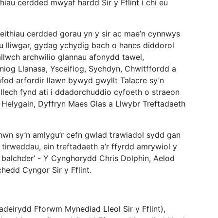
hiau cerdded mwyaf hardd Sir y Fflint i chi eu
 teithiau cerdded gorau yn y sir ac mae’n cynnwys
u lliwgar, gydag ychydig bach o hanes diddorol
llwch archwilio glannau afonydd tawel,
niog Llanasa, Ysceifiog, Sychdyn, Chwitffordd a
nfod arfordir llawn bywyd gwyllt Talacre sy’n
lech fynd ati i ddadorchuddio cyfoeth o straeon
Helygain, Dyffryn Maes Glas a Llwybr Treftadaeth
hwn sy’n amlygu’r cefn gwlad trawiadol sydd gan
in tirweddau, ein treftadaeth a’r ffyrdd amrywiol y
 balchder’ - Y Cynghorydd Chris Dolphin, Aelod
hedd Cyngor Sir y Fflint.
Cadeirydd Fforwm Mynediad Lleol Sir y Fflint),