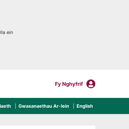
la ein
Fy Nghyf
Mewngofnodi I
Fy Nghyfrif
iaeth
Gwasanaethau Ar-lein
English