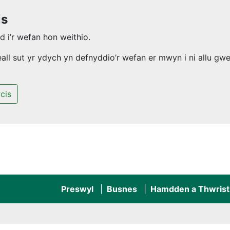
is
 i’r wefan hon weithio.
l sut yr ydych yn defnyddio’r wefan er mwyn i ni allu gwel
cis
Preswyl
Busnes
Hamdden a Thwrist