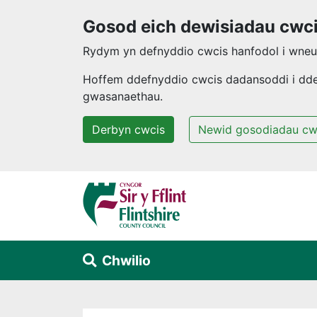
Gosod eich dewisiadau cwc
Rydym yn defnyddio cwcis hanfodol i wneud
Hoffem ddefnyddio cwcis dadansoddi i ddeal
gwasanaethau.
Derbyn cwcis
Newid gosodiadau cw
Neidio i'r prif gynnwys
Chwilio
Alert Section