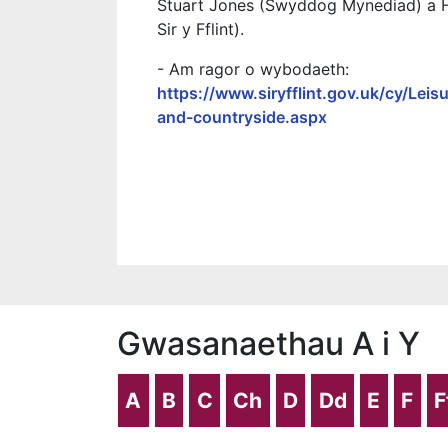
Stuart Jones (Swyddog Mynediad) a 
Sir y Fflint).
- Am ragor o wybodaeth:
https://www.siryfflint.gov.uk/cy/Le
and-countryside.aspx
Gwasanaethau A i Y
A
B
C
Ch
D
Dd
E
F
F