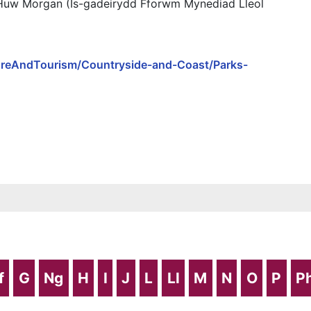
Huw Morgan (Is-gadeirydd Fforwm Mynediad Lleol
isureAndTourism/Countryside-and-Coast/Parks-
f
G
Ng
H
I
J
L
Ll
M
N
O
P
P