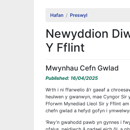
Hafan
Preswyl
Newyddion Diw
Y Fflint
Mwynhau Cefn Gwlad
Published: 16/04/2025
Wrth i ni ffarwelio â’r gaeaf a chroes
heulwen y gwanwyn, mae Cyngor Sir y 
Fforwm Mynediad Lleol Sir y Fflint am
chefn gwlad a hefyd gofyn i ymwelwyr
‘Rwy’n gwahodd pawb yn gynnes i fw
ofalus, peidiwch â gadael eich ôl, a pha