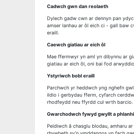
Cadwch gwn dan reolaeth
Dylech gadw cwn ar dennyn pan ydyc
amser lanhau ar ôl eich ci - gall baw c
eraill.
Caewch giatiau ar eich ôl
Mae ffermwyr yn aml yn dibynnu ar gia
giatiau ar eich ôl, oni bai fod arwyddi
Ystyriwch bobl eraill
Parchwch yr heddwch yng nghefn gwlad
ildio i gerbydau fferm, cyfarch cerddw
rhodfeydd neu ffyrdd cul wrth barcio.
Gwarchodwch fywyd gwyllt a phlanh
Peidiwch â chasglu blodau, amharu ar a
rhywbeth sy’n ymddangos yn fach gael