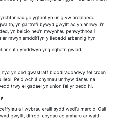
cyrchfannau golygfaol yn unig yw ardaloedd
aith, yn gartrefi bywyd gwyllt ac yn annwyl i’r
dded, yn beicio neu’n mwynhau penwythnos i
 er mwyn amddiffyn y lleoedd arbennig hyn.
l ar sut i ymddwyn yng nghefn gwlad:
ll hyd yn oed gwastraff bioddiraddadwy fel croen
u lleol. Peidiwch â chynnau unrhyw danau na
dd trwy ei gadael yn union fel yr oedd hi.
wy
ffylau a llwybrau eraill sydd wedi’u marcio. Gall
ywyd gwyllt, difrodi cnydau ac amharu ar waith