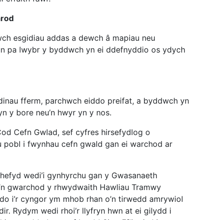
arod
wch esgidiau addas a dewch â mapiau neu
n pa lwybr y byddwch yn ei ddefnyddio os ydych
dinau fferm, parchwch eiddo preifat, a byddwch yn
yn y bore neu’n hwyr yn y nos.
Cod Cefn Gwlad, sef cyfres hirsefydlog o
u pobl i fwynhau cefn gwald gan ei warchod ar
 hefyd wedi’i gynhyrchu gan y Gwasanaeth
y’n gwarchod y rhwydwaith Hawliau Tramwy
ddo i’r cyngor ym mhob rhan o’n tirwedd amrywiol
r. Rydym wedi rhoi’r llyfryn hwn at ei gilydd i