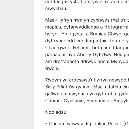
arddangos ystod amrywiol o rai o deit
mwynhau.
Mae’r llyfryn hwn yn cynnwys rhai o’r
mapiau, cyfarwyddiadau a ffotograffa
hefyd. Yn ogystal â Bryniau Clwyd, ga
dyffrynnoedd coediog a thir fferm bry
Chaergwrle. Fel arall, beth am ddarga
parhau ar hyd Aber y Dyfrdwy. Neu gal
am dreftadaeth ddiwydiannol Mynydd 
Bwcle.
‘Rydym yn croesawu’r llyfryn newydd 
Sir y Fflint i’w gynnig. Mae’n dathlu e
gallwn eu mwynhau yn gyfrifol a gyda
Cabinet Cynllunio, Economi a’r Amgylc
Nodiadau:
- Lluniau cynwysedig: Julian Pellatt (