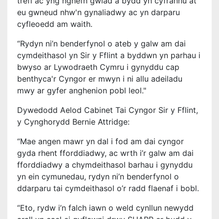
trefi ac yng nghefn gwlad a bydd yn cyfrannu at
eu gwneud nhw'n gynaliadwy ac yn darparu
cyfleoedd am waith.
“Rydyn ni’n benderfynol o ateb y galw am dai
cymdeithasol yn Sir y Fflint a byddwn yn parhau i
bwyso ar Lywodraeth Cymru i gynyddu cap
benthyca'r Cyngor er mwyn i ni allu adeiladu
mwy ar gyfer anghenion pobl leol."
Dywedodd Aelod Cabinet Tai Cyngor Sir y Fflint,
y Cynghorydd Bernie Attridge:
“Mae angen mawr yn dal i fod am dai cyngor
gyda rhent fforddiadwy, ac wrth i’r galw am dai
fforddiadwy a chymdeithasol barhau i gynyddu
yn ein cymunedau, rydyn ni’n benderfynol o
ddarparu tai cymdeithasol o’r radd flaenaf i bobl.
“Eto, rydw i’n falch iawn o weld cynllun newydd