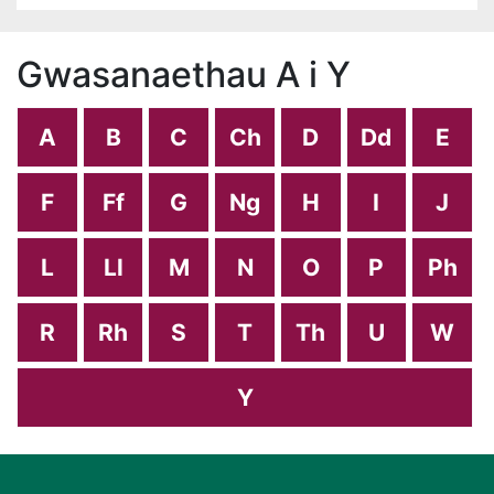
Gwasanaethau A i Y
A
B
C
Ch
D
Dd
E
F
Ff
G
Ng
H
I
J
L
Ll
M
N
O
P
Ph
R
Rh
S
T
Th
U
W
Y