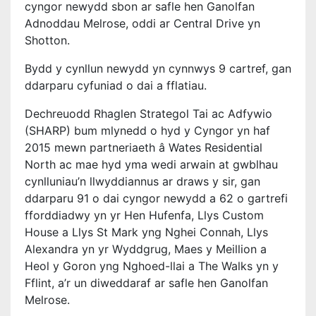
cyngor newydd sbon ar safle hen Ganolfan
Adnoddau Melrose, oddi ar Central Drive yn
Shotton.
Bydd y cynllun newydd yn cynnwys 9 cartref, gan
ddarparu cyfuniad o dai a fflatiau.
Dechreuodd Rhaglen Strategol Tai ac Adfywio
(SHARP) bum mlynedd o hyd y Cyngor yn haf
2015 mewn partneriaeth â Wates Residential
North ac mae hyd yma wedi arwain at gwblhau
cynlluniau’n llwyddiannus ar draws y sir, gan
ddarparu 91 o dai cyngor newydd a 62 o gartrefi
fforddiadwy yn yr Hen Hufenfa, Llys Custom
House a Llys St Mark yng Nghei Connah, Llys
Alexandra yn yr Wyddgrug, Maes y Meillion a
Heol y Goron yng Nghoed-llai a The Walks yn y
Fflint, a’r un diweddaraf ar safle hen Ganolfan
Melrose.