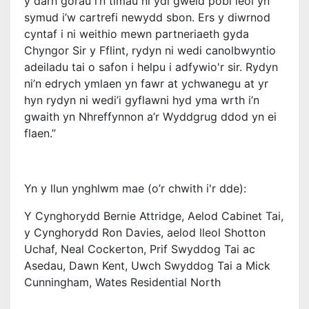
y darn gorau i’n timau ni ydi gweld pobl leol yn
symud i’w cartrefi newydd sbon.
Ers y diwrnod
cyntaf i ni weithio mewn partneriaeth gyda
Chyngor Sir y Fflint, rydyn ni wedi canolbwyntio
adeiladu tai o safon i helpu i adfywio'r sir.
Rydyn
ni’n edrych ymlaen yn fawr at ychwanegu at yr
hyn rydyn ni wedi’i gyflawni hyd yma wrth i’n
gwaith yn Nhreffynnon a’r Wyddgrug ddod yn ei
flaen.”
Yn y llun ynghlwm mae (o’r chwith i'r dde):
Y Cynghorydd Bernie Attridge, Aelod Cabinet Tai,
y Cynghorydd Ron Davies, aelod lleol Shotton
Uchaf, Neal Cockerton, Prif Swyddog Tai ac
Asedau, Dawn Kent, Uwch Swyddog Tai a Mick
Cunningham, Wates Residential North