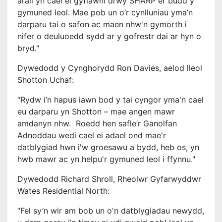
arall yn cael ei gyflawni drwy SHARP er budd y
gymuned leol.
Mae pob un o’r cynlluniau yma’n
darparu tai o safon ac maen nhw'n gymorth i
nifer o deuluoedd sydd ar y gofrestr dai ar hyn o
bryd."
Dywedodd y Cynghorydd Ron Davies, aelod lleol
Shotton Uchaf:
“Rydw i’n hapus iawn bod y tai cyngor yma'n cael
eu darparu yn Shotton – mae angen mawr
amdanyn nhw.
Roedd hen safle’r Ganolfan
Adnoddau wedi cael ei adael ond mae'r
datblygiad hwn i'w groesawu a bydd, heb os, yn
hwb mawr ac yn helpu'r gymuned leol i ffynnu."
Dywedodd Richard Shroll, Rheolwr Gyfarwyddwr
Wates Residential North:
“Fel sy’n wir am bob un o'n datblygiadau newydd,