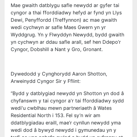
Mae gwaith datblygu safle newydd ar gyfer tai
cyngor a thai fforddiadwy hefyd ar fynd yn
Llys
Dewi, Penyffordd (Treffynnon) ac mae gwaith
wedi cychwyn ar safle Maes Gwern yn yr
Wyddgrug.
Yn y Flwyddyn Newydd, bydd gwaith
yn cychwyn ar ddau safle arall, sef hen Ddepo’r
Cyngor, Dobshill a Nant y Gro, Gronant.
Dywedodd y Cynghorydd Aaron Shotton,
Arweinydd Cyngor Sir y Fflint:
“Bydd y datblygiad newydd yn Shotton yn dod â
chyfanswm y tai cyngor a'r tai fforddiadwy sydd
wedi'u cwblhau mewn partneriaeth â Wates
Residential North i 153. Fel sy’n wir am
ddatblygiadau eraill, mae’r cynllun newydd yma
wedi dod â bywyd newydd i gymunedau yn y