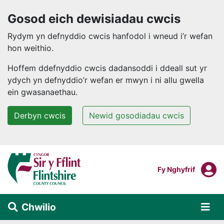
Gosod eich dewisiadau cwcis
Rydym yn defnyddio cwcis hanfodol i wneud i’r wefan
hon weithio.
Hoffem ddefnyddio cwcis dadansoddi i ddeall sut yr
ydych yn defnyddio’r wefan er mwyn i ni allu gwella
ein gwasanaethau.
Derbyn cwcis
Newid gosodiadau cwcis
Neidio i'r prif gynnwys
F
Mewngofnodi I
Fy Nghyfrif
Chwilio