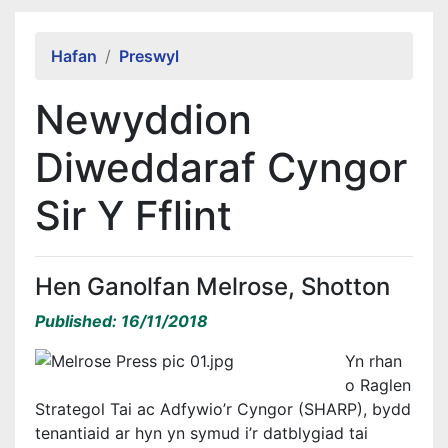
Alert Section
Hafan
Preswyl
Newyddion
Diweddaraf Cyngor
Sir Y Fflint
Hen Ganolfan Melrose, Shotton
Published: 16/11/2018
Yn rhan
o Raglen
Strategol Tai ac Adfywio’r Cyngor (SHARP), bydd
tenantiaid ar hyn yn symud i’r datblygiad tai