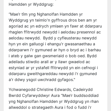
Hamdden yr Wyddgrug:
“Mae’r tîm yng Nghanolfan Hamdden yr
Wyddgrug yn teimlo'n gyffrous dros ben am yr
agoriad ac yn edrych ymlaen yn fawr at ddarparu
rhaglen ffitrwydd newydd i aelodau presennol ac
aelodau newydd. Bydd y cyfleusterau newydd
hyn yn ein galluogi i ehangu'r gwasanaethau a
ddarparwn i'r gymuned ar hyn o bryd ac i barhau
i ateb y galw gan gwsmeriaid o bob oed. Bydd
adeiladu stiwdio arall ar y llawr gwaelod ac
estyniad ar yr ystafell ffitrwydd yn ein cefnogi i
ddarparu gweithgareddau newydd i'r gymuned
a'r ddwy ysgol uwchradd gyfagos."
Ychwanegodd Christine Edwards, Cadeirydd
Bwrdd Cyfarwyddwyr Aura “Mae’r buddsoddiad
yng Nghanolfan Hamdden yr Wyddgrug yn rhan
allweddol o strategaeth Aura i fod o fudd i'r