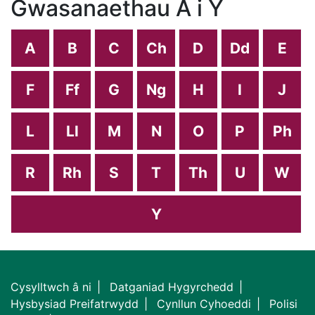
Gwasanaethau A i Y
A
B
C
Ch
D
Dd
E
F
Ff
G
Ng
H
I
J
L
Ll
M
N
O
P
Ph
R
Rh
S
T
Th
U
W
Y
Cysylltwch â ni
Datganiad Hygyrchedd
Hysbysiad Preifatrwydd
Cynllun Cyhoeddi
Polisi