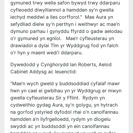
gymuned trwy wella safon bywyd trwy ddarparu
cyfleoedd diwylliannol a hamdden sy'n gwella
iechyd meddwl a lles corfforol." Mae Aura yn
sefydliad dielw sy’n perthyn i weithwyr ac mae’n
dymuno parhau i gynyddu ffyrdd o gadw aelodau
o’r gymuned yn egnïol. Mae’r cyfleusterau yn
drawiadol a dylai Tîm yr Wyddgrug fod yn falch
o’r hyn y maent wedi’i ddarparu.
Dywedodd y Cynghorydd Ian Roberts, Aelod
Cabinet Addysg ac Ieuenctid:
“Mae’n wych gweld y buddsoddiad cyfalaf mawr
hwn yn cael ei gwblhau yn yr Wyddgrug er mwyn
gwella cyfleusterau Sir y Fflint. Rydym yn
cydweithio gydag Aura, sy'n golygu, yn hytrach
na gorfod ystyried dyfodol rhai o’n canolfannau
hamdden a’n llyfrgelloedd, rydym yn diogelu
swyddi ac yn buddsoddi yn ein canolfannau