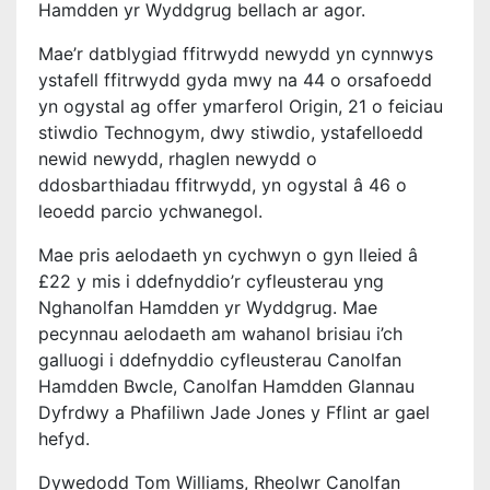
Hamdden yr Wyddgrug bellach ar agor.
Mae’r datblygiad ffitrwydd newydd yn cynnwys
ystafell ffitrwydd gyda mwy na 44 o orsafoedd
yn ogystal ag offer ymarferol Origin, 21 o feiciau
stiwdio Technogym, dwy stiwdio, ystafelloedd
newid newydd, rhaglen newydd o
ddosbarthiadau ffitrwydd, yn ogystal â 46 o
leoedd parcio ychwanegol.
Mae pris aelodaeth yn cychwyn o gyn lleied â
£22 y mis i ddefnyddio’r cyfleusterau yng
Nghanolfan Hamdden yr Wyddgrug. Mae
pecynnau aelodaeth am wahanol brisiau i’ch
galluogi i ddefnyddio cyfleusterau Canolfan
Hamdden Bwcle, Canolfan Hamdden Glannau
Dyfrdwy a Phafiliwn Jade Jones y Fflint ar gael
hefyd.
Dywedodd Tom Williams, Rheolwr Canolfan