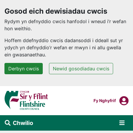
Gosod eich dewisiadau cwcis
Rydym yn defnyddio cwcis hanfodol i wneud i’r wefan
hon weithio.
Hoffem ddefnyddio cwcis dadansoddi i ddeall sut yr
ydych yn defnyddio’r wefan er mwyn i ni allu gwella
ein gwasanaethau.
Derbyn cwcis
Newid gosodiadau cwcis
Neidio i'r prif gynnwys
F
Mewngofnodi I
Fy Nghyfrif
Chwilio