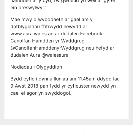
hamdden ar y cyd, i’w gwneud yn well ar gyfer
ein preswylwyr.”
Mae mwy o wybodaeth ar gael am y
datblygiadau ffitrwydd newydd ar
www.aura.wales ac ar dudalen Facebook
Canolfan Hamdden yr Wyddgrug
@CanolfanHamddenyrWyddgrug neu hefyd ar
dudalen Aura @walesaura
Nodiadau i Olygyddion
Bydd cyfle i dynnu lluniau am 11.45am ddydd Iau
9 Awst 2018 pan fydd yr cyfleuster newydd yn
cael ei agor yn swyddogol.