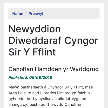
Alert Section
Hafan
Preswyl
Newyddion
Diweddaraf Cyngor
Sir Y Fflint
Canolfan Hamdden yr Wyddgrug
Published: 06/08/2018
Mewn partneriaeth â Chyngor Sir y Fflint, mae
Aura Leisure and Libraries Limited yn falch o
gyhoeddi bod y cynlluniau ailddatblygu ac
ehangu cyfleusterau ffitrwydd Canolfan