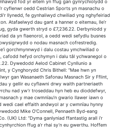
nhawyd fod yr eitem yn ffug gan gynrychiolydd o
’r cyflenwr oedd Cestrian Sports yn masnachu o
’r llynedd, fe gynhaliwyd chwiliad yng nghyfeiriad
ton. Atafaelwyd dau gant a hanner o eitemau, lle’r
ug, gyda gwerth stryd o £7,236.22. Derbyniodd y
riad da yn flaenorol, a oedd wedi sefydlu busnes
y pwysigrwydd o nodau masnach cofrestredig.
fe’i gorchmynnwyd i dalu costau ymchwiliad o
s, cafodd hefyd orchymyn i dalu tâl ychwanegol o
.22. Dywedodd Aelod Cabinet Cynllunio a
nt, y Cynghorydd Chris Bithell: “Mae hwn yn
ylwyr gan Wasanaeth Safonau Masnach Sir y Fflint,
au y gellir eu cyflawni drwy waith partneriaeth
wyrchu nad yw’r troseddau hyn heb eu dioddefwyr,
 masnach y mae cwmnïau’n gwario llawer iawn o
d wedi cael effaith andwyol ar y cwmnïau hynny
Dywedodd Mike O’Connell, Pennaeth Byd-eang
 (UK) Ltd: “Dyma ganlyniad ffantastig arall i’r
cynhyrchion ffug a’r rhai sy’n eu gwerthu. Hoffem