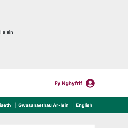
la ein
Fy Nghyf
Mewngofnodi I
Fy Nghyfrif
iaeth
Gwasanaethau Ar-lein
English