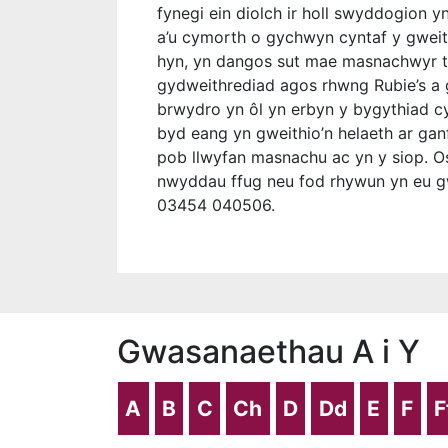
fynegi ein diolch ir holl swyddogion 
a’u cymorth o gychwyn cyntaf y gweit
hyn, yn dangos sut mae masnachwyr tw
gydweithrediad agos rhwng Rubie’s a 
brwydro yn ôl yn erbyn y bygythiad c
byd eang yn gweithio’n helaeth ar gan
pob llwyfan masnachu ac yn y siop. 
nwyddau ffug neu fod rhywun yn eu g
03454 040506.
Gwasanaethau A i Y
A
B
C
Ch
D
Dd
E
F
F