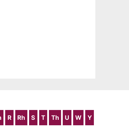
h
R
Rh
S
T
Th
U
W
Y