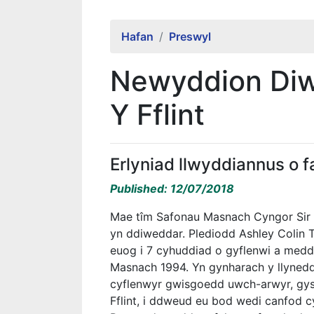
Hafan
Preswyl
Newyddion Diw
Y Fflint
Erlyniad llwyddiannus o 
Published: 12/07/2018
Mae tîm Safonau Masnach Cyngor Sir y
yn ddiweddar. Plediodd Ashley Colin T
euog i 7 cyhuddiad o gyflenwi a med
Masnach 1994. Yn gynharach y llynedd
cyflenwyr gwisgoedd uwch-arwyr, gys
Fflint, i ddweud eu bod wedi canfod 