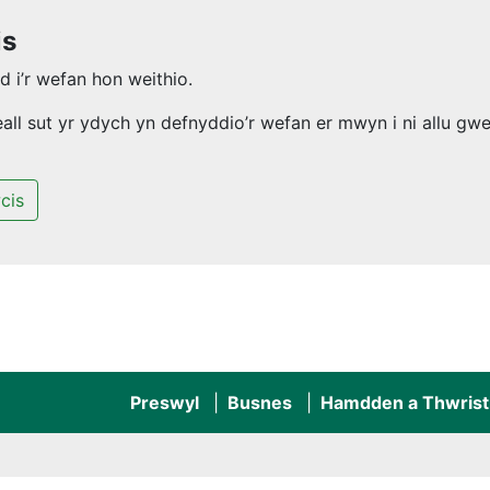
is
 i’r wefan hon weithio.
l sut yr ydych yn defnyddio’r wefan er mwyn i ni allu gwel
cis
Preswyl
Busnes
Hamdden a Thwrist