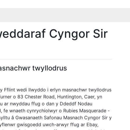
eddaraf Cyngor Sir
fasnachwr twyllodrus
 Fflint wedi llwyddo i erlyn masnachwr twyllodrus
urner o 83 Chester Road, Huntington, Caer, yn
du ar nwyddau ffug o dan y Ddeddf Nodau
, fe wnaeth cynrychiolwyr o Rubies Masquerade -
ylltu â Gwasanaeth Safonau Masnach Cyngor Sir y
cyflenwr gwisgoedd uwch-arwyr ffug ar Ebay,