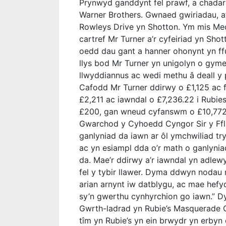
Prynwyd ganddynt fel prawf, a chadar
Warner Brothers. Gwnaed gwiriadau, a
Rowleys Drive yn Shotton. Ym mis Medi
cartref Mr Turner a’r cyfeiriad yn Shot
oedd dau gant a hanner ohonynt yn ff
llys bod Mr Turner yn unigolyn o gyme
llwyddiannus ac wedi methu â deall 
Cafodd Mr Turner ddirwy o £1,125 ac 
£2,211 ac iawndal o £7,236.22 i Rubie
£200, gan wneud cyfanswm o £10,772
Gwarchod y Cyhoedd Cyngor Sir y Ffli
ganlyniad da iawn ar ôl ymchwiliad tr
ac yn esiampl dda o’r math o ganlyniad
da. Mae’r ddirwy a’r iawndal yn adle
fel y tybir llawer. Dyma ddwyn nodau
arian arnynt iw datblygu, ac mae hefy
sy’n gwerthu cynhyrchion go iawn.” 
Gwrth-ladrad yn Rubie’s Masquerade Co.
tîm yn Rubie’s yn ein brwydr yn erbyn 