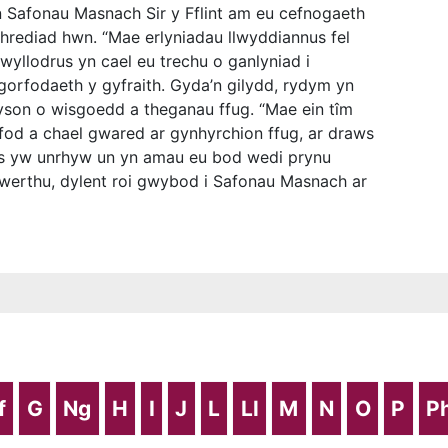
yn Safonau Masnach Sir y Fflint am eu cefnogaeth
hrediad hwn. “Mae erlyniadau llwyddiannus fel
yllodrus yn cael eu trechu o ganlyniad i
gorfodaeth y gyfraith. Gyda’n gilydd, rydym yn
yson o wisgoedd a theganau ffug. “Mae ein tîm
fod a chael gwared ar gynhyrchion ffug, ar draws
Os yw unrhyw un yn amau eu bod wedi prynu
werthu, dylent roi gwybod i Safonau Masnach ar
f
G
Ng
H
I
J
L
Ll
M
N
O
P
P