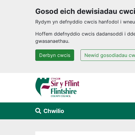
Gosod eich dewisiadau cwc
Rydym yn defnyddio cwcis hanfodol i wneud
Hoffem ddefnyddio cwcis dadansoddi i ddeal
gwasanaethau.
Derbyn cwcis
Newid gosodiadau cw
Neidio i'r prif gynnwys
Chwilio
Alert Section