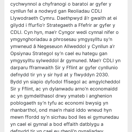
cychwynnol a chyfranogi o baratoi ar gyfer y
cynllun fel a nodwyd gan Reoliadau CDLl
Llywodraeth Cymru. Daethpwyd â’r gwaith at ei
gilydd i ffurfio’r Strategaeth a Ffefrir ar gyfer y
CDLl. Cyn hyn, mae’r Cyngor wedi cynnal nifer o
ymgynghoriadau a phrosesau ymgysylltu sy’n
ymwneud â Negeseuon Allweddol y Cynllun a’r
Opsiynau Strategol sy’n cael eu hategu gan
ymgysylltu sylweddol âr gymuned. Mae’r CDLl yn
darparu fframwaith Sir y Fflint ar gyfer cynllunio
defnydd tir yn y sir hyd at y flwyddyn 2030.
Bydd yn siapio dyfodol ffisegol ac amgylcheddol
Sir y Fflint, ac yn dylanwadu arno’n economaidd
ac yn gymdeithasol drwy ymateb i anghenion
poblogaeth sy’n tyfu ac economi bwysig yn
rhanbarthol, ond mae’n rhaid iddo wneud hyn
mewn ffordd sy’n sicrhau bod lles ei gymunedau
yn cael ei gynnal a bod effaith datblygu a
defnydd tir yn cael eu rheoli’n gynaliadwy.