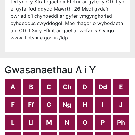
terfynol y Strategaeth a Ffefrir ar gyfer y CDLl yn
ei gyfarfod ddydd Mawrth, 26 Medi gyda’r
bwriad o’i chyhoeddi ar gyfer ymgynghoriad
cyhoeddus swyddogol. Mae rhagor o wybodaeth
am CDLl Sir y Fflint ar gael ar wefan y Cyngor:
www.flintshire.gov.uk/ldp.
Gwasanaethau A i Y
A
B
C
Ch
D
Dd
E
F
Ff
G
Ng
H
I
J
L
Ll
M
N
O
P
Ph