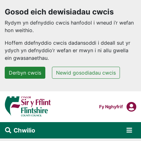
Gosod eich dewisiadau cwcis
Rydym yn defnyddio cwcis hanfodol i wneud i’r wefan
hon weithio.
Hoffem ddefnyddio cwcis dadansoddi i ddeall sut yr
ydych yn defnyddio’r wefan er mwyn i ni allu gwella
ein gwasanaethau.
Derbyn cwcis
Newid gosodiadau cwcis
Neidio i'r prif gynnwys
F
Mewngofnodi I
Fy Nghyfrif
Chwilio