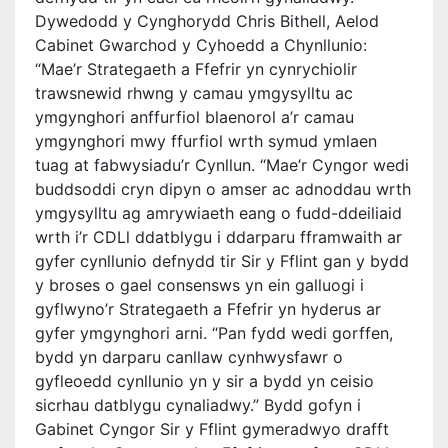
Dywedodd y Cynghorydd Chris Bithell, Aelod
Cabinet Gwarchod y Cyhoedd a Chynllunio:
“Mae’r Strategaeth a Ffefrir yn cynrychiolir
trawsnewid rhwng y camau ymgysylltu ac
ymgynghori anffurfiol blaenorol a’r camau
ymgynghori mwy ffurfiol wrth symud ymlaen
tuag at fabwysiadu’r Cynllun. “Mae’r Cyngor wedi
buddsoddi cryn dipyn o amser ac adnoddau wrth
ymgysylltu ag amrywiaeth eang o fudd-ddeiliaid
wrth i’r CDLl ddatblygu i ddarparu fframwaith ar
gyfer cynllunio defnydd tir Sir y Fflint gan y bydd
y broses o gael consensws yn ein galluogi i
gyflwyno’r Strategaeth a Ffefrir yn hyderus ar
gyfer ymgynghori arni. “Pan fydd wedi gorffen,
bydd yn darparu canllaw cynhwysfawr o
gyfleoedd cynllunio yn y sir a bydd yn ceisio
sicrhau datblygu cynaliadwy.” Bydd gofyn i
Gabinet Cyngor Sir y Fflint gymeradwyo drafft