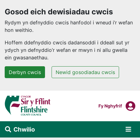
Gosod eich dewisiadau cwcis
Rydym yn defnyddio cwcis hanfodol i wneud i’r wefan
hon weithio.
Hoffem ddefnyddio cwcis dadansoddi i ddeall sut yr
ydych yn defnyddio’r wefan er mwyn i ni allu gwella
ein gwasanaethau.
Derbyn cwcis
Newid gosodiadau cwcis
Neidio i'r prif gynnwys
F
Mewngofnodi I
Fy Nghyfrif
Chwilio