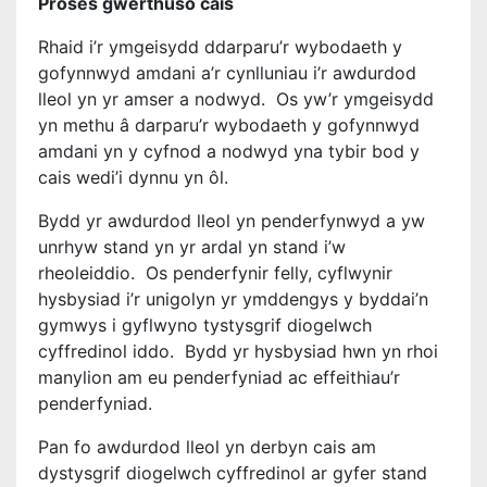
Proses gwerthuso cais
Rhaid i’r ymgeisydd ddarparu’r wybodaeth y
gofynnwyd amdani a’r cynlluniau i’r awdurdod
lleol yn yr amser a nodwyd. Os yw’r ymgeisydd
yn methu â darparu’r wybodaeth y gofynnwyd
amdani yn y cyfnod a nodwyd yna tybir bod y
cais wedi’i dynnu yn ôl.
Bydd yr awdurdod lleol yn penderfynwyd a yw
unrhyw stand yn yr ardal yn stand i’w
rheoleiddio. Os penderfynir felly, cyflwynir
hysbysiad i’r unigolyn yr ymddengys y byddai’n
gymwys i gyflwyno tystysgrif diogelwch
cyffredinol iddo. Bydd yr hysbysiad hwn yn rhoi
manylion am eu penderfyniad ac effeithiau’r
penderfyniad.
Pan fo awdurdod lleol yn derbyn cais am
dystysgrif diogelwch cyffredinol ar gyfer stand