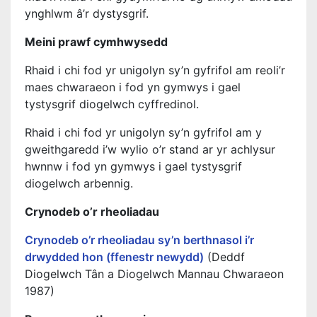
ynghlwm â’r dystysgrif.
Meini prawf cymhwysedd
Rhaid i chi fod yr unigolyn sy’n gyfrifol am reoli’r
maes chwaraeon i fod yn gymwys i gael
tystysgrif diogelwch cyffredinol.
Rhaid i chi fod yr unigolyn sy’n gyfrifol am y
gweithgaredd i’w wylio o’r stand ar yr achlysur
hwnnw i fod yn gymwys i gael tystysgrif
diogelwch arbennig.
Crynodeb o’r rheoliadau
Crynodeb o’r rheoliadau sy’n berthnasol i’r
drwydded hon (ffenestr newydd)
(Deddf
Diogelwch Tân a Diogelwch Mannau Chwaraeon
1987)