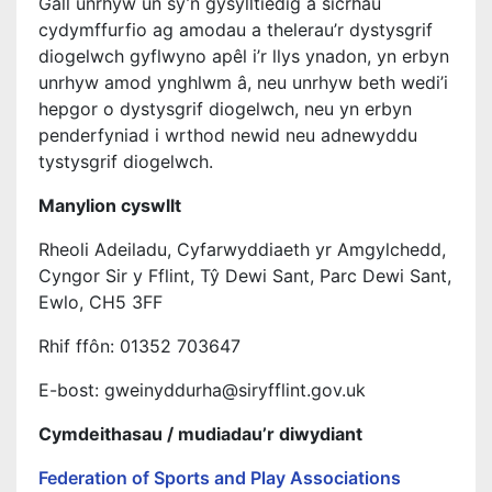
Gall unrhyw un sy’n gysylltiedig â sicrhau
cydymffurfio ag amodau a thelerau’r dystysgrif
diogelwch gyflwyno apêl i’r llys ynadon, yn erbyn
unrhyw amod ynghlwm â, neu unrhyw beth wedi’i
hepgor o dystysgrif diogelwch, neu yn erbyn
penderfyniad i wrthod newid neu adnewyddu
tystysgrif diogelwch.
Manylion cyswllt
Rheoli Adeiladu, Cyfarwyddiaeth yr Amgylchedd,
Cyngor Sir y Fflint, Tŷ Dewi Sant, Parc Dewi Sant,
Ewlo, CH5 3FF
Rhif ffôn: 01352 703647
E-bost: gweinyddurha@siryfflint.gov.uk
Cymdeithasau / mudiadau’r diwydiant
Federation of Sports and Play Associations