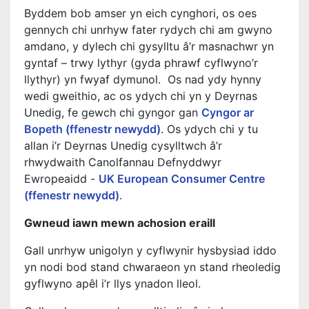
Byddem bob amser yn eich cynghori, os oes
gennych chi unrhyw fater rydych chi am gwyno
amdano, y dylech chi gysylltu â’r masnachwr yn
gyntaf – trwy lythyr (gyda phrawf cyflwyno’r
llythyr) yn fwyaf dymunol. Os nad ydy hynny
wedi gweithio, ac os ydych chi yn y Deyrnas
Unedig, fe gewch chi gyngor gan
Cyngor ar
Bopeth (ffenestr newydd)
. Os ydych chi y tu
allan i’r Deyrnas Unedig cysylltwch â’r
rhwydwaith Canolfannau Defnyddwyr
Ewropeaidd -
UK European Consumer Centre
(ffenestr newydd)
.
Gwneud iawn mewn achosion eraill
Gall unrhyw unigolyn y cyflwynir hysbysiad iddo
yn nodi bod stand chwaraeon yn stand rheoledig
gyflwyno apêl i’r llys ynadon lleol.