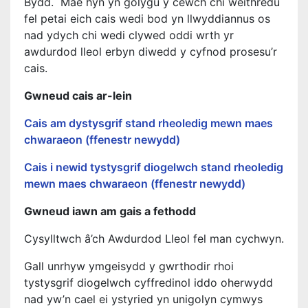
Bydd. Mae hyn yn golygu y cewch chi weithredu
fel petai eich cais wedi bod yn llwyddiannus os
nad ydych chi wedi clywed oddi wrth yr
awdurdod lleol erbyn diwedd y cyfnod prosesu’r
cais.
Gwneud cais ar-lein
Cais am dystysgrif stand rheoledig mewn maes
chwaraeon (ffenestr newydd)
Cais i newid tystysgrif diogelwch stand rheoledig
mewn maes chwaraeon (ffenestr newydd)
Gwneud iawn am gais a fethodd
Cysylltwch â’ch Awdurdod Lleol fel man cychwyn.
Gall unrhyw ymgeisydd y gwrthodir rhoi
tystysgrif diogelwch cyffredinol iddo oherwydd
nad yw’n cael ei ystyried yn unigolyn cymwys