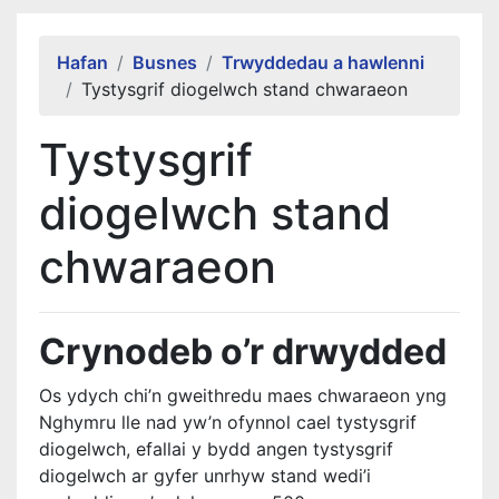
Alert Section
Hafan
Busnes
Trwyddedau a hawlenni
Tystysgrif diogelwch stand chwaraeon
Tystysgrif
diogelwch stand
chwaraeon
Crynodeb o’r drwydded
Os ydych chi’n gweithredu maes chwaraeon yng
Nghymru lle nad yw’n ofynnol cael tystysgrif
diogelwch, efallai y bydd angen tystysgrif
diogelwch ar gyfer unrhyw stand wedi’i