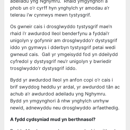
adeiladu yng Nghymru. Rhaid ymgynghori â
phob un o’r cyrff hyn ynghylch yr amodau a’r
telerau i’w cynnwys mewn tystysgrif.
Os gwneir cais i drosglwyddo tystysgrif mae’n
rhaid i’r awdurdod lleol benderfynu a fyddai’r
unigolyn y gofynnir am drosglwyddo’r dystysgrif
iddo yn gymwys i dderbyn tystysgrif petai wedi
gwneud cais. Gall yr ymgeisydd fod yn ddeilydd
cyfredol y dystysgrif neu’r unigolyn y bwriedir
trosglwyddo’r dystysgrif iddo.
Bydd yr awdurdod lleol yn anfon copi o’r cais i
brif swyddog heddlu yr ardal, yr awdurdod tân ac
achub a’r awdurdod adeiladu yng Nghymru.
Bydd yn ymgynghori â nhw ynghylch unrhyw
newid, adnewyddu neu drosglwyddo arfaethedig.
A fydd cydsyniad mud yn berthnasol?