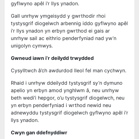
gyflwyno apêl i’r llys ynadon.
Gall unrhyw ymgeisydd y gwrthodir rhoi
tystysgrif diogelwch arbennig iddo gyflwyno apêl
i’r llys ynadon yn erbyn gwrthod ei gais ar
unrhyw sail ac eithrio penderfyniad nad yw’n
unigolyn cymwys.
Gwneud iawn i’r deilydd trwydded
Cysylltwch â’ch awdurdod lleol fel man cychwyn.
Rhaid i unrhyw ddeilydd tystysgrif sy’n dymuno
apelio yn erbyn amod ynghlwm â, neu unrhyw
beth wedi’i hepgor, o’u tystysgrif diogelwch, neu
yn erbyn penderfyniad i wrthod newid neu
adnewyddu tystysgrif diogelwch gyflwyno apêl i’r
llys ynadon.
Cwyn gan ddefnyddiwr