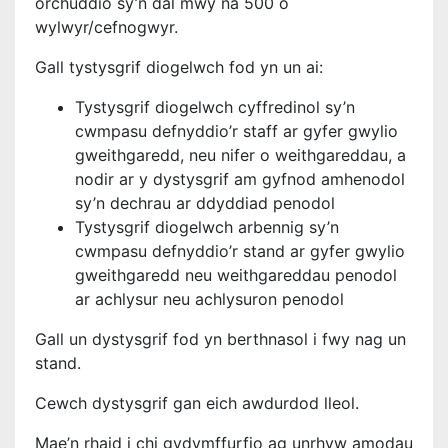
orchuddio sy’n dal mwy na 500 o
wylwyr/cefnogwyr.
Gall tystysgrif diogelwch fod yn un ai:
Tystysgrif diogelwch cyffredinol sy’n
cwmpasu defnyddio’r staff ar gyfer gwylio
gweithgaredd, neu nifer o weithgareddau, a
nodir ar y dystysgrif am gyfnod amhenodol
sy’n dechrau ar ddyddiad penodol
Tystysgrif diogelwch arbennig sy’n
cwmpasu defnyddio’r stand ar gyfer gwylio
gweithgaredd neu weithgareddau penodol
ar achlysur neu achlysuron penodol
Gall un dystysgrif fod yn berthnasol i fwy nag un
stand.
Cewch dystysgrif gan eich awdurdod lleol.
Mae’n rhaid i chi gydymffurfio ag unrhyw amodau