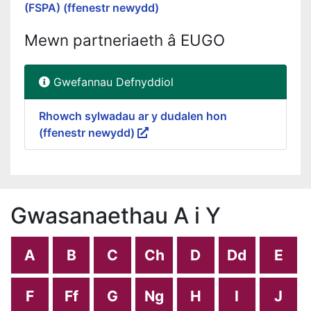
(FSPA) (ffenestr newydd)
Mewn partneriaeth â EUGO
Gwefannau Defnyddiol
Rhowch sylwadau ar y dudalen hon
(ffenestr newydd)
Gwasanaethau A i Y
A
B
C
Ch
D
Dd
E
F
Ff
G
Ng
H
I
J