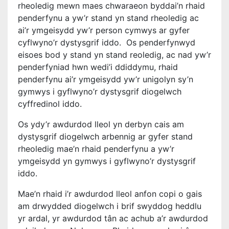
rheoledig mewn maes chwaraeon byddai’n rhaid
penderfynu a yw’r stand yn stand rheoledig ac
ai’r ymgeisydd yw’r person cymwys ar gyfer
cyflwyno’r dystysgrif iddo. Os penderfynwyd
eisoes bod y stand yn stand reoledig, ac nad yw’r
penderfyniad hwn wedi’i ddiddymu, rhaid
penderfynu ai’r ymgeisydd yw’r unigolyn sy’n
gymwys i gyflwyno’r dystysgrif diogelwch
cyffredinol iddo.
Os ydy’r awdurdod lleol yn derbyn cais am
dystysgrif diogelwch arbennig ar gyfer stand
rheoledig mae’n rhaid penderfynu a yw’r
ymgeisydd yn gymwys i gyflwyno’r dystysgrif
iddo.
Mae’n rhaid i’r awdurdod lleol anfon copi o gais
am drwydded diogelwch i brif swyddog heddlu
yr ardal, yr awdurdod tân ac achub a’r awdurdod