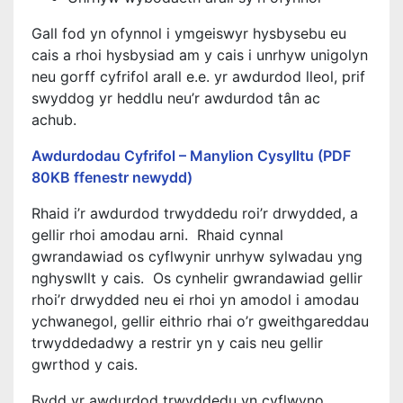
Gall fod yn ofynnol i ymgeiswyr hysbysebu eu
cais a rhoi hysbysiad am y cais i unrhyw unigolyn
neu gorff cyfrifol arall e.e. yr awdurdod lleol, prif
swyddog yr heddlu neu’r awdurdod tân ac
achub.
Awdurdodau Cyfrifol – Manylion Cysylltu (PDF
80KB ffenestr newydd)
Rhaid i’r awdurdod trwyddedu roi’r drwydded, a
gellir rhoi amodau arni. Rhaid cynnal
gwrandawiad os cyflwynir unrhyw sylwadau yng
nghyswllt y cais. Os cynhelir gwrandawiad gellir
rhoi’r drwydded neu ei rhoi yn amodol i amodau
ychwanegol, gellir eithrio rhai o’r gweithgareddau
trwyddedadwy a restrir yn y cais neu gellir
gwrthod y cais.
Bydd yr awdurdod trwyddedu yn cyflwyno