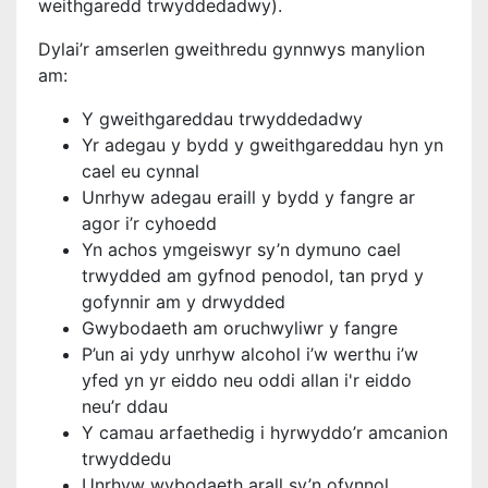
weithgaredd trwyddedadwy).
Dylai’r amserlen gweithredu gynnwys manylion
am:
Y gweithgareddau trwyddedadwy
Yr adegau y bydd y gweithgareddau hyn yn
cael eu cynnal
Unrhyw adegau eraill y bydd y fangre ar
agor i’r cyhoedd
Yn achos ymgeiswyr sy’n dymuno cael
trwydded am gyfnod penodol, tan pryd y
gofynnir am y drwydded
Gwybodaeth am oruchwyliwr y fangre
P’un ai ydy unrhyw alcohol i’w werthu i’w
yfed yn yr eiddo neu oddi allan i'r eiddo
neu’r ddau
Y camau arfaethedig i hyrwyddo’r amcanion
trwyddedu
Unrhyw wybodaeth arall sy’n ofynnol