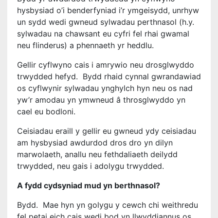
hysbysiad o’i benderfyniad i’r ymgeisydd, unrhyw
un sydd wedi gwneud sylwadau perthnasol (h.y.
sylwadau na chawsant eu cyfri fel rhai gwamal
neu flinderus) a phennaeth yr heddlu.
Gellir cyflwyno cais i amrywio neu drosglwyddo
trwydded hefyd. Bydd rhaid cynnal gwrandawiad
os cyflwynir sylwadau ynghylch hyn neu os nad
yw’r amodau yn ymwneud â throsglwyddo yn
cael eu bodloni.
Ceisiadau eraill y gellir eu gwneud ydy ceisiadau
am hysbysiad awdurdod dros dro yn dilyn
marwolaeth, anallu neu fethdaliaeth deilydd
trwydded, neu gais i adolygu trwydded.
A fydd cydsyniad mud yn berthnasol?
Bydd. Mae hyn yn golygu y cewch chi weithredu
fel petai eich cais wedi bod yn llwyddiannus os