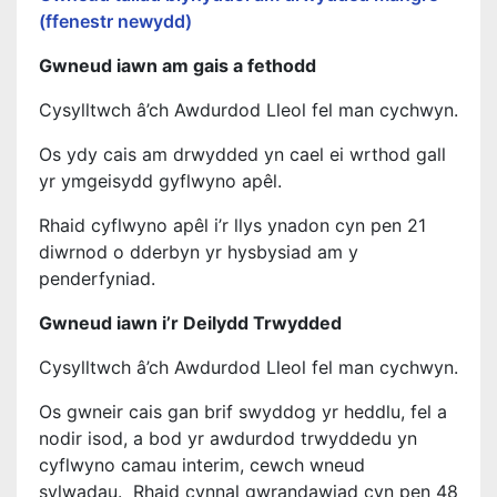
(ffenestr newydd)
Gwneud iawn am gais a fethodd
Cysylltwch â’ch Awdurdod Lleol fel man cychwyn.
Os ydy cais am drwydded yn cael ei wrthod gall
yr ymgeisydd gyflwyno apêl.
Rhaid cyflwyno apêl i’r llys ynadon cyn pen 21
diwrnod o dderbyn yr hysbysiad am y
penderfyniad.
Gwneud iawn i’r Deilydd Trwydded
Cysylltwch â’ch Awdurdod Lleol fel man cychwyn.
Os gwneir cais gan brif swyddog yr heddlu, fel a
nodir isod, a bod yr awdurdod trwyddedu yn
cyflwyno camau interim, cewch wneud
sylwadau. Rhaid cynnal gwrandawiad cyn pen 48