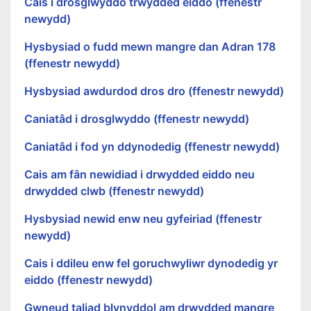
Cais i drosglwyddo trwydded eiddo (ffenestr
newydd)
Hysbysiad o fudd mewn mangre dan Adran 178
(ffenestr newydd)
Hysbysiad awdurdod dros dro (ffenestr newydd)
Caniatâd i drosglwyddo (ffenestr newydd)
Caniatâd i fod yn ddynodedig (ffenestr newydd)
Cais am fân newidiad i drwydded eiddo neu
drwydded clwb (ffenestr newydd)
Hysbysiad newid enw neu gyfeiriad (ffenestr
newydd)
Cais i ddileu enw fel goruchwyliwr dynodedig yr
eiddo (ffenestr newydd)
Gwneud taliad blynyddol am drwydded mangre