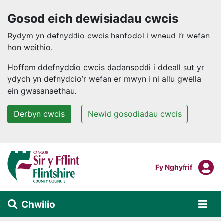
Gosod eich dewisiadau cwcis
Rydym yn defnyddio cwcis hanfodol i wneud i’r wefan
hon weithio.
Hoffem ddefnyddio cwcis dadansoddi i ddeall sut yr
ydych yn defnyddio’r wefan er mwyn i ni allu gwella
ein gwasanaethau.
Derbyn cwcis
Newid gosodiadau cwcis
Neidio i'r prif gynnwys
F
Mewngofnodi I
Fy Nghyfrif
Chwilio