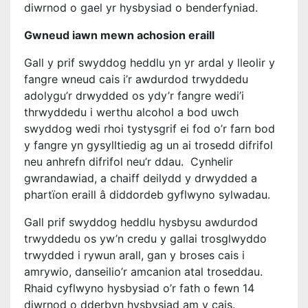
diwrnod o gael yr hysbysiad o benderfyniad.
Gwneud iawn mewn achosion eraill
Gall y prif swyddog heddlu yn yr ardal y lleolir y
fangre wneud cais i’r awdurdod trwyddedu
adolygu’r drwydded os ydy’r fangre wedi’i
thrwyddedu i werthu alcohol a bod uwch
swyddog wedi rhoi tystysgrif ei fod o’r farn bod
y fangre yn gysylltiedig ag un ai trosedd difrifol
neu anhrefn difrifol neu’r ddau. Cynhelir
gwrandawiad, a chaiff deilydd y drwydded a
phartïon eraill â diddordeb gyflwyno sylwadau.
Gall prif swyddog heddlu hysbysu awdurdod
trwyddedu os yw’n credu y gallai trosglwyddo
trwydded i rywun arall, gan y broses cais i
amrywio, danseilio’r amcanion atal troseddau.
Rhaid cyflwyno hysbysiad o’r fath o fewn 14
diwrnod o dderbyn hysbysiad am y cais.