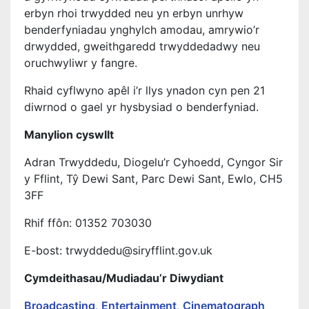
erbyn rhoi trwydded neu yn erbyn unrhyw
benderfyniadau ynghylch amodau, amrywio’r
drwydded, gweithgaredd trwyddedadwy neu
oruchwyliwr y fangre.
Rhaid cyflwyno apêl i’r llys ynadon cyn pen 21
diwrnod o gael yr hysbysiad o benderfyniad.
Manylion cyswllt
Adran Trwyddedu, Diogelu’r Cyhoedd, Cyngor Sir
y Fflint, Tŷ Dewi Sant, Parc Dewi Sant, Ewlo, CH5
3FF
Rhif ffôn: 01352 703030
E-bost: trwyddedu@siryfflint.gov.uk
Cymdeithasau/Mudiadau’r Diwydiant
Broadcasting, Entertainment, Cinematograph