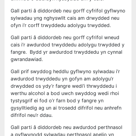
Gall parti â diddordeb neu gorff cyfrifol gyflwyno
sylwadau yng nghyswllt cais am drwydded neu
ofyn i’r corff trwyddedu adolygu trwydded.
Gall parti â diddordeb neu gorff cyfrifol wneud
cais i’r awdurdod trwyddedu adolygu trwydded y
fangre. Bydd yr awdurdod trwyddedu yn cynnal
gwrandawiad.
Gall prif swyddog heddlu gyflwyno sylwadau i’r
awdurdod trwyddedu yn gofyn am adolygu’r
drwydded os ydy’r fangre wedi’i thrwyddedu i
werthu alcohol a bod uwch swyddog wedi rhoi
tystysgrif ei fod o’r farn bod y fangre yn
gysylltiedig ag un ai trosedd difrifol neu anhrefn
difrifol neu’r ddau.
Gall parti â diddordeb neu awdurdod perthnasol
a gyflwynodd sylwadau perthnasol apelio yn