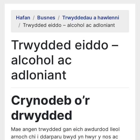
Alert Section
Hafan
Busnes
Trwyddedau a hawlenni
Trwydded eiddo – alcohol ac adloniant
Trwydded eiddo –
alcohol ac
adloniant
Crynodeb o’r
drwydded
Mae angen trwydded gan eich awdurdod lleol
arnoch chi i ddarparu bwyd yn hwyr y nos ac