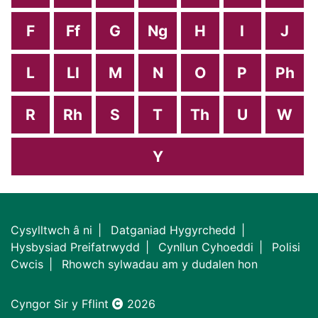
F
Ff
G
Ng
H
I
J
L
Ll
M
N
O
P
Ph
R
Rh
S
T
Th
U
W
Y
Cysylltwch â ni
Datganiad Hygyrchedd
Hysbysiad Preifatrwydd
Cynllun Cyhoeddi
Polisi
Cwcis
Rhowch sylwadau am y dudalen hon
Cyngor Sir y Fflint
2026