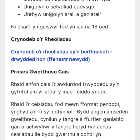
Unigolyn o sefydliad addysgol
Unrhyw unigolyn arall a ganiateir
Ni chaiff ymgeiswyr fod yn iau na 18 oed.
Crynodeb o’r Rheoliadau
Crynodeb o’r rheoliadau sy’n berthnasol i’r
drwydded hon (ffenestr newydd)
Proses Gwerthuso Cais
Rhaid anfon cais i’r awdurdod trwyddedu sy’n
gyfrifol am yr ardal y mae’r eiddo ynddi.
Rhaid i’r ceisiadau fod mewn fformat penodol,
ynghyd â’r ffi sy’n ofynnol. Bydd angen amserlen
gweithredu, cynllun y fangre a ffurflen ganiatâd
gan oruchwyliwr y fangre hefyd (yn achos
ceisiadau lle bydd gwerthu alcohol yn