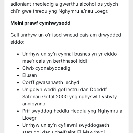
adloniant rheoledig a gwerthu alcohol os ydych
chi’n gweithredu yng Nghymru a/neu Loegr.
Meini prawf cymhwysedd
Gall unrhyw un o’r isod wneud cais am drwydded
eiddo:
Unrhyw un sy’n cynnal busnes yn yr eiddo
mae’r cais yn berthnasol iddi
Clwb cydnabyddedig
Elusen
Corff gwasanaeth iechyd
Unigolyn wedi’i gofrestru dan Ddeddf
Safonau Gofal 2000 yng nghyswllt ysbyty
annibynnol
Prif swyddog heddlu Heddlu yng Nghymru a
Lloegr
Unrhyw un sy’n cyflawni swyddogaeth
statudol dan uchelfraint Ei Mawrhydi