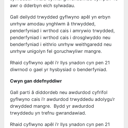
awr o dderbyn eich sylwadau.
Gall deilydd trwydded gyflwyno apêl yn erbyn
unrhyw amodau ynghlwm â thrwydded,
penderfyniad i wrthod cais i amrywio trwydded,
penderfyniad i wrthod cais i drosglwyddo neu
benderfyniad i eithrio unrhyw weithgaredd neu
unrhyw unigolyn fel goruchwyliwr mangre.
Rhaid cyflwyno apêl i’r llys ynadon cyn pen 21
diwrnod o gael yr hysbysiad o benderfyniad.
Cwyn gan ddefnyddiwr
Gall parti â diddordeb neu awdurdod cyfrifol
gyflwyno cais i’r awdurdod trwyddedu adolygu’r
drwydded mangre. Bydd yr awdurdod
trwyddedu yn trefnu gwrandawiad.
Rhaid cyflwyno apêl i’r llys ynadon cyn pen 21