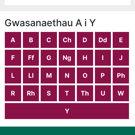
Gwasanaethau A i Y
A
B
C
Ch
D
Dd
E
F
Ff
G
Ng
H
I
J
L
Ll
M
N
O
P
Ph
R
Rh
S
T
Th
U
W
Y