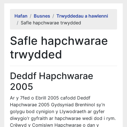
Alert Section
Hafan
Busnes
Trwyddedau a hawlenni
Safle hapchwarae trwydded
Safle hapchwarae
trwydded
Deddf Hapchwarae
2005
Ar y 7fed o Ebrill 2005 cafodd Deddf
Hapchwarae 2005 Gydsyniad Brenhinol sy’n
golygu bod cynigion y Llywodraeth ar gyfer
diwygio’r gyfraith ar hapchwarae wedi dod i rym.
Crëwyd y Comisiwn Hapchwarae o dan y