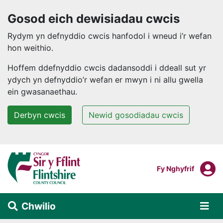
Gosod eich dewisiadau cwcis
Rydym yn defnyddio cwcis hanfodol i wneud i’r wefan
hon weithio.
Hoffem ddefnyddio cwcis dadansoddi i ddeall sut yr
ydych yn defnyddio’r wefan er mwyn i ni allu gwella
ein gwasanaethau.
Derbyn cwcis
Newid gosodiadau cwcis
Neidio i'r prif gynnwys
F
Mewngofnodi I
Fy Nghyfrif
Chwilio