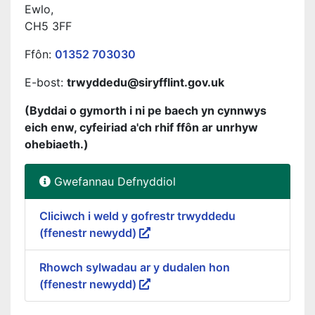
Ewlo,
CH5 3FF
Ffôn:
01352 703030
E-bost:
trwyddedu@siryfflint.gov.uk
(Byddai o gymorth i ni pe baech yn cynnwys
eich enw, cyfeiriad a'ch rhif ffôn ar unrhyw
ohebiaeth.)
Gwefannau Defnyddiol
Cliciwch i weld y gofrestr trwyddedu
(ffenestr newydd)
Rhowch sylwadau ar y dudalen hon
(ffenestr newydd)