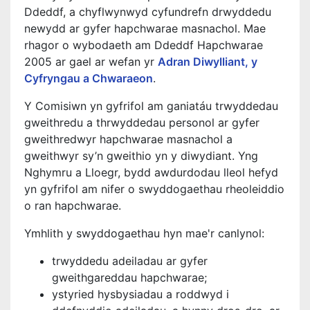
Ddeddf, a chyflwynwyd cyfundrefn drwyddedu
newydd ar gyfer hapchwarae masnachol. Mae
rhagor o wybodaeth am Ddeddf Hapchwarae
2005 ar gael ar wefan yr
Adran Diwylliant, y
Cyfryngau a Chwaraeon
.
Y Comisiwn yn gyfrifol am ganiatáu trwyddedau
gweithredu a thrwyddedau personol ar gyfer
gweithredwyr hapchwarae masnachol a
gweithwyr sy’n gweithio yn y diwydiant. Yng
Nghymru a Lloegr, bydd awdurdodau lleol hefyd
yn gyfrifol am nifer o swyddogaethau rheoleiddio
o ran hapchwarae.
Ymhlith y swyddogaethau hyn mae'r canlynol:
trwyddedu adeiladau ar gyfer
gweithgareddau hapchwarae;
ystyried hysbysiadau a roddwyd i