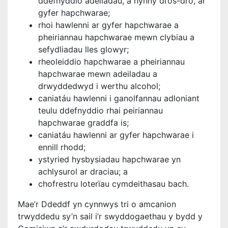
ddefnyddio adeiladau, a hynny dros-dro, ar
gyfer hapchwarae;
rhoi hawlenni ar gyfer hapchwarae a
pheiriannau hapchwarae mewn clybiau a
sefydliadau lles glowyr;
rheoleiddio hapchwarae a pheiriannau
hapchwarae mewn adeiladau a
drwyddedwyd i werthu alcohol;
caniatáu hawlenni i ganolfannau adloniant
teulu ddefnyddio rhai peiriannau
hapchwarae graddfa is;
caniatáu hawlenni ar gyfer hapchwarae i
ennill rhodd;
ystyried hysbysiadau hapchwarae yn
achlysurol ar draciau; a
chofrestru loterïau cymdeithasau bach.
Mae’r Ddeddf yn cynnwys tri o amcanion
trwyddedu sy’n sail i’r swyddogaethau y bydd y