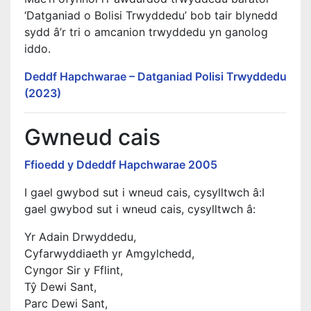
‘Datganiad o Bolisi Trwyddedu’ bob tair blynedd
sydd â’r tri o amcanion trwyddedu yn ganolog
iddo.
Deddf Hapchwarae – Datganiad Polisi Trwyddedu
(2023)
Gwneud cais
Ffioedd y Ddeddf Hapchwarae 2005
I gael gwybod sut i wneud cais, cysylltwch â:
I
gael gwybod sut i wneud cais, cysylltwch â:
Yr Adain Drwyddedu,
Cyfarwyddiaeth yr Amgylchedd,
Cyngor Sir y Fflint,
Tŷ Dewi Sant,
Parc Dewi Sant,