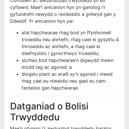
Comisiwn a’r awdurdodau trwyddedu yn eu
cyflawni. Mae’r amcanion hyn yn ganolog i’r
gyfundrefn newydd o reoleiddio a grëwyd gan y
Ddeddf. Yr amcanion hyn yw:
atal hapchwarae rhag bod yn ffynhonnell
troseddu neu anrhefn, rhag cael ei gysylltu â
throseddu ac anrhefn, a rhag cael ei
ddefnyddio i gynorthwyo troseddu;
sicrhau bod hapchwarae’n digwydd mewn
modd teg ac agored; a
diogelu plant ac eraill sy’n agored i niwed
rhag cael eu niweidio neu gael eu cam-
fanteisio gan hapchwarae.
Datganiad o Bolisi
Trwyddedu
Mae’n ofynnol i’r awdurdod trwyddedu baratoi