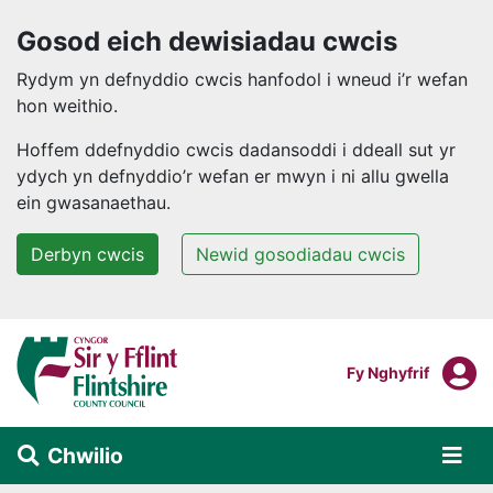
Gosod eich dewisiadau cwcis
Rydym yn defnyddio cwcis hanfodol i wneud i’r wefan
hon weithio.
Hoffem ddefnyddio cwcis dadansoddi i ddeall sut yr
ydych yn defnyddio’r wefan er mwyn i ni allu gwella
ein gwasanaethau.
Derbyn cwcis
Newid gosodiadau cwcis
Neidio i'r prif gynnwys
F
Mewngofnodi I
Fy Nghyfrif
Chwilio