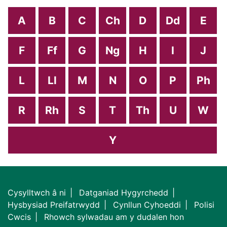
A
B
C
Ch
D
Dd
E
F
Ff
G
Ng
H
I
J
L
Ll
M
N
O
P
Ph
R
Rh
S
T
Th
U
W
Y
Cysylltwch â ni
Datganiad Hygyrchedd
Hysbysiad Preifatrwydd
Cynllun Cyhoeddi
Polisi
Cwcis
Rhowch sylwadau am y dudalen hon